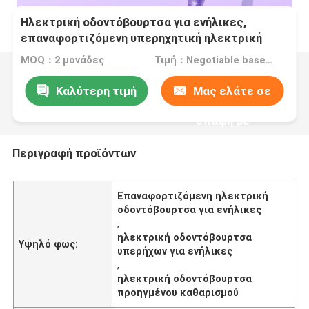
Ηλεκτρική οδοντόβουρτσα για ενήλικες,
επαναφορτιζόμενη υπερηχητική ηλεκτρική
οδοντόβουρτσα, προηγμένη τεχνολογία
MOQ：2 μονάδες
Τιμή：Negotiable based on order lot quantity
καθαρισμού για ενήλικες
Καλύτερη τιμή
Μας ελάτε σε
επαφή με
Περιγραφή προϊόντων
Επαναφορτιζόμενη ηλεκτρική
οδοντόβουρτσα για ενήλικες
,
ηλεκτρική οδοντόβουρτσα
Υψηλό φως:
υπερήχων για ενήλικες
,
ηλεκτρική οδοντόβουρτσα
προηγμένου καθαρισμού