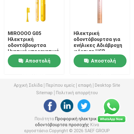
επανακαταλογηστέα ηλεκτρική οδοντόβουρτσα
MIROOOO G05
Ηλεκτρική
Ενήλικη ηλεκτρική οδοντόβουρτσα
Ηλεκτρική
οδοντόβουρτσα για
οδοντόβουρτσα
ενήλικες Αδιάβροχη
Ηχητική υπερηχητική
φόρτιση USB
Ηλεκτρική οδοντόβουρτσα παιδιών
επαναφορτιζόμενη
επαναφορτιζόμενη
Αποστολή
Αποστολή
για καθαρισμό του
IPX7 ισχυρή με θήκη
στόματος ενηλίκων
μεταφοράς
Ηχιτική ηλεκτρική οδοντόβουρτσα
ερώτησης
ερώτησης
Αρχική Σελίδα
Περίπου εμείς
επαφή
Desktop Site
Έξυπνη ηλεκτρική οδοντόβουρτσα
Sitemap
Πολιτική απορρήτου
Ποιότητα
Προφορική ηλεκτρική
οδοντόβουρτσα προσοχής
Κίνα
εργοστάσιο.Copyright © 2026 SAEF GROUP