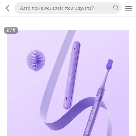
2
/
6