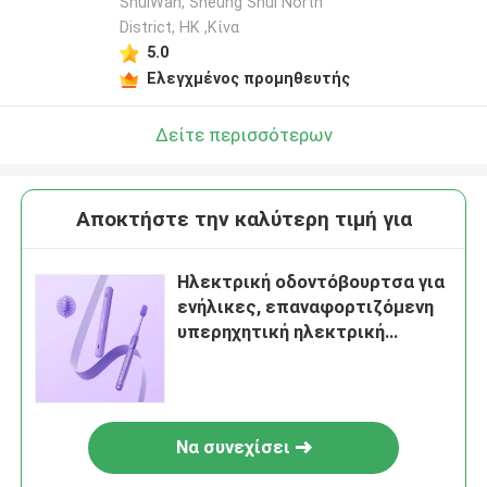
ShuiWan, Sheung Shui North
District, HK ,Κίνα
5.0
Ελεγχμένος προμηθευτής
Δείτε περισσότερων
Αποκτήστε την καλύτερη τιμή για
Ηλεκτρική οδοντόβουρτσα για
ενήλικες, επαναφορτιζόμενη
υπερηχητική ηλεκτρική
οδοντόβουρτσα, προηγμένη
τεχνολογία καθαρισμού για
ενήλικες
Να συνεχίσει