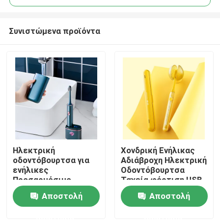
Συνιστώμενα προϊόντα
Ηλεκτρική
Χονδρική Ενήλικας
Σπίτι
οδοντόβουρτσα για
Αδιάβροχη Ηλεκτρική
ενήλικες
Οδοντόβουρτσα
Προσαρμόσιμο
Ταχεία φόρτιση USB
Προϊόντα
εξοπλισμό
Προσαρμοσμένη
Αποστολή
Αποστολή
απολύμανσης
οδοντόβουρτσα
υπεριώδους
ερώτησης
ερώτησης
Βίντεο
ακτινοβολίας με 4