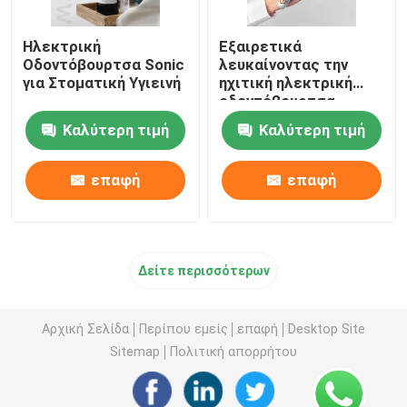
Ηλεκτρική
Εξαιρετικά
Οδοντόβουρτσα Sonic
λευκαίνοντας την
για Στοματική Υγιεινή
ηχιτική ηλεκτρική
οδοντόβουρτσα
18000 ταινία Γ VPM
Καλύτερη τιμή
Καλύτερη τιμή
που χρεώνει με 3
τρόπους
επαφή
επαφή
Δείτε περισσότερων
Αρχική Σελίδα
Περίπου εμείς
επαφή
Desktop Site
Sitemap
Πολιτική απορρήτου