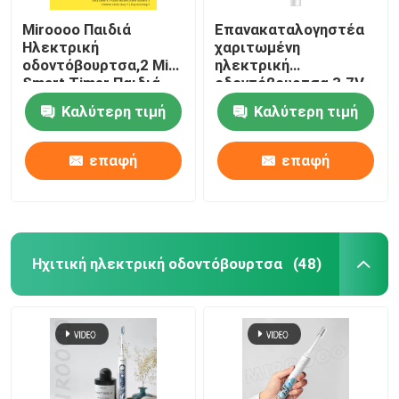
Miroooo Παιδιά
Επανακαταλογηστέα
Ηλεκτρική
χαριτωμένη
οδοντόβουρτσα,2 Min
ηλεκτρική
Smart Timer Παιδιά
οδοντόβουρτσα 3.7V
Ηλεκτρική
παιδιών αδιάβροχη με
Καλύτερη τιμή
Καλύτερη τιμή
οδοντόβουρτσα
4 τρόπους
επαφή
επαφή
Ηχιτική ηλεκτρική οδοντόβουρτσα
(48)