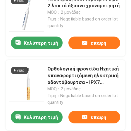
2 λεπτά έξυπνο χρονομετρητή
MOQ：2 μονάδες
Σχετικά με εμάς
Τιμή：Negotiable based on order lot
quantity
Επισκεψή εργοστασίου
Καλύτερη τιμή
επαφή
Έλεγχος ποιότητας
Ορθολογική φροντίδα Ηχητική
Επικοινωνήστε μαζί μας
επαναφορτιζόμενη ηλεκτρική
οδοντόβουρτσα - IPX7
Αδιάβροχη για ενήλικες και
MOQ：2 μονάδες
Ζητήστε μια προσφορά
εφήβους
Τιμή：Negotiable based on order lot
quantity
Προφορική ηλεκτρική οδοντόβουρτσα προσοχής
Καλύτερη τιμή
επαφή
Αδιάβροχη ηλεκτρική οδοντόβουρτσα