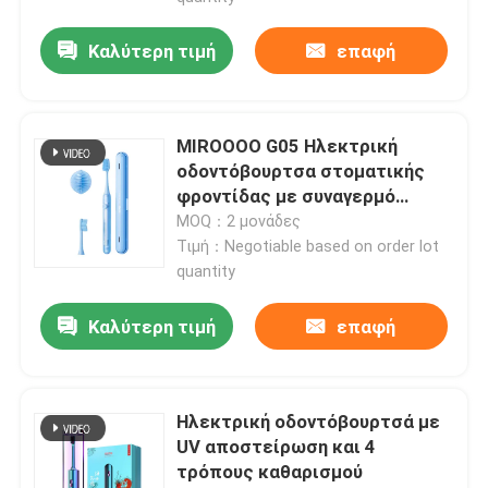
Καλύτερη τιμή
επαφή
MIROOOO G05 Ηλεκτρική
οδοντόβουρτσα στοματικής
φροντίδας με συναγερμό
χρονοδιακόπτη και ασύρματη
MOQ：2 μονάδες
φόρτιση
Τιμή：Negotiable based on order lot
quantity
Καλύτερη τιμή
επαφή
Ηλεκτρική οδοντόβουρτσά με
UV αποστείρωση και 4
τρόπους καθαρισμού