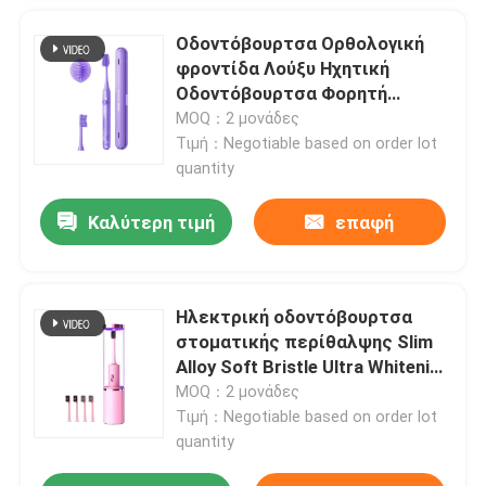
Οδοντόβουρτσα Ορθολογική
επανακαταλογηστέα ηλεκτρική οδοντόβουρτσα
φροντίδα Λούξυ Ηχητική
Οδοντόβουρτσα Φορητή
Ηλεκτρική Ηχητική
MOQ：2 μονάδες
Ενήλικη ηλεκτρική οδοντόβουρτσα
Οδοντόβουρτσα Με 2 λεπτά
Τιμή：Negotiable based on order lot
έξυπνο χρονόμετρο
quantity
Ηλεκτρική οδοντόβουρτσα παιδιών
Καλύτερη τιμή
επαφή
Ηχιτική ηλεκτρική οδοντόβουρτσα
Ηλεκτρική οδοντόβουρτσα
Έξυπνη ηλεκτρική οδοντόβουρτσα
στοματικής περίθαλψης Slim
Alloy Soft Bristle Ultra Whitening
Ηλεκτρονική οδοντόβουρτσα
MOQ：2 μονάδες
Τιμή：Negotiable based on order lot
quantity