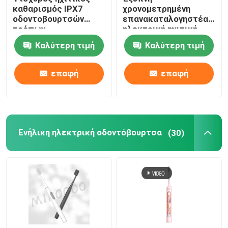
καθαρισμός IPX7
χρονομετρημένη
οδοντοβουρτσών
επανακαταλογηστέα
τρόπων
ηλεκτρική ηχιτική
επανακαταλογηστέος
ασύρματη χρέωση
Καλύτερη τιμή
Καλύτερη τιμή
ηλεκτρικός
οδοντοβουρτσών
αδιάβροχος
αδιάβροχη
επαφή
επαφή
Ενήλικη ηλεκτρική οδοντόβουρτσα
(30)