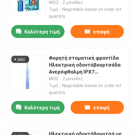
MOQ：2 μονάδες
Τιμή：Negotiable based on order lot
quantity
Καλύτερη τιμή
επαφή
Φορητή στοματική φροντίδα
Ηλεκτρική οδοντόβουρτσάδα
Ανερόφθαλμη IPX7
επαναφορτιζόμενος έξυπνος
MOQ：2 μονάδες
χρονοδιακόπτης
Τιμή：Negotiable based on order lot
quantity
Σπίτι
Καλύτερη τιμή
επαφή
Προϊόντα
Βίντεο
Ηλεκτρική οδοντόβουρτσά με