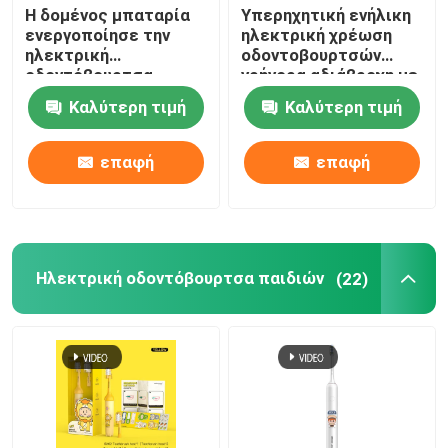
Η δομένος μπαταρία
Υπερηχητική ενήλικη
ενεργοποίησε την
ηλεκτρική χρέωση
ηλεκτρική
οδοντοβουρτσών
οδοντόβουρτσα
γρήγορα αδιάβροχη με
12000 VPM με τις
4 τρόπους
Καλύτερη τιμή
Καλύτερη τιμή
σκληρές τρίχες της
Dupont
επαφή
επαφή
Ηλεκτρική οδοντόβουρτσα παιδιών
(22)