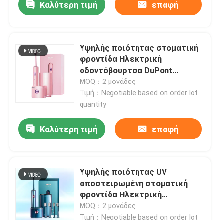
Καλύτερη τιμή
επαφή
Υψηλής ποιότητας στοματική
φροντίδα Ηλεκτρική
οδοντόβουρτσα DuPont
Κεφαλές βούρτσας με 4
MOQ：2 μονάδες
τρόπους καθαρισμού και
Τιμή：Negotiable based on order lot
έξυπνο χρονόμετρο
quantity
Καλύτερη τιμή
επαφή
Υψηλής ποιότητας UV
αποστειρωμένη στοματική
φροντίδα Ηλεκτρική
οδοντόβουρτσα
MOQ：2 μονάδες
επαναφορτιζόμενη Q13 με
Τιμή：Negotiable based on order lot