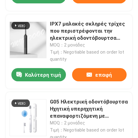
IPX7 μαλακές σκληρές τρίχες
που περιστρέφονται την
ηλεκτρική οδοντόβουρτσα
επανακαταλογηστέα για την
MOQ：2 μονάδες
προστασία γόμμας
Τιμή：Negotiable based on order lot
quantity
Καλύτερη τιμή
επαφή
G05 Ηλεκτρική οδοντόβουρτσα
Ηχητική υπερηχητική
επαναφορτιζόμενη με
προειδοποίηση χρονομέτρου
MOQ：2 μονάδες
Τιμή：Negotiable based on order lot
quantity