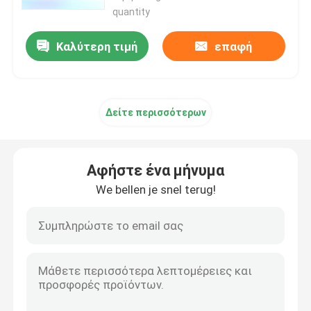
ταξιδιωτική κούπα
quantity
Καλύτερη τιμή
επαφή
Δείτε περισσότερων
Αφήστε ένα μήνυμα
We bellen je snel terug!