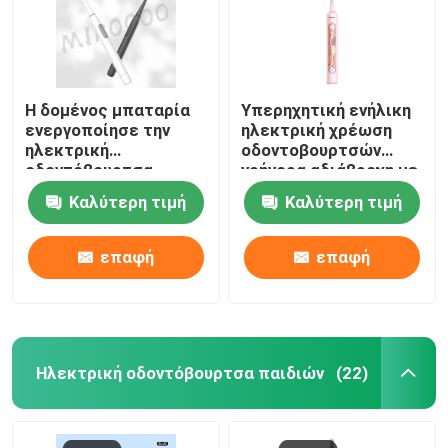
Η δομένος μπαταρία
Υπερηχητική ενήλικη
ενεργοποίησε την
ηλεκτρική χρέωση
ηλεκτρική
οδοντοβουρτσών
οδοντόβουρτσα
γρήγορα αδιάβροχη με
12000 VPM με τις
4 τρόπους
Καλύτερη τιμή
Καλύτερη τιμή
σκληρές τρίχες της
Dupont
επαφή
επαφή
Ηλεκτρική οδοντόβουρτσα παιδιών
(22)