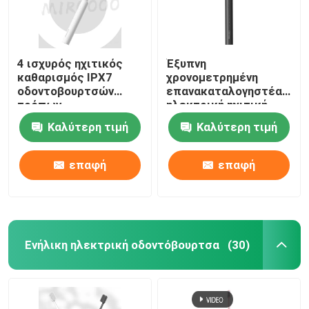
4 ισχυρός ηχιτικός
Έξυπνη
καθαρισμός IPX7
χρονομετρημένη
οδοντοβουρτσών
επανακαταλογηστέα
τρόπων
ηλεκτρική ηχιτική
επανακαταλογηστέος
ασύρματη χρέωση
Καλύτερη τιμή
Καλύτερη τιμή
ηλεκτρικός
οδοντοβουρτσών
αδιάβροχος
αδιάβροχη
επαφή
επαφή
Ενήλικη ηλεκτρική οδοντόβουρτσα
(30)