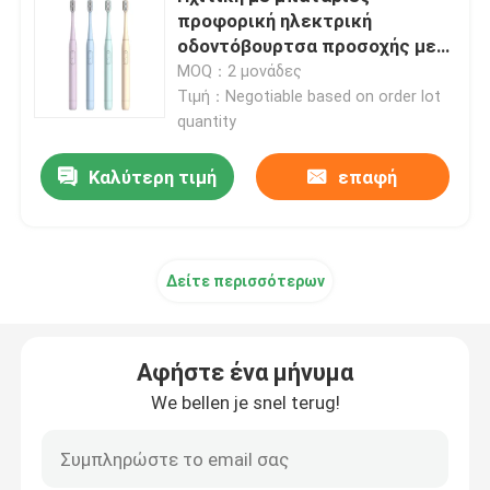
προφορική ηλεκτρική
οδοντόβουρτσα προσοχής με
Σχετικά με εμάς
τη νάυλον σκληρή τρίχα της
MOQ：2 μονάδες
Dupont
Τιμή：Negotiable based on order lot
quantity
Επισκεψή εργοστασίου
Καλύτερη τιμή
επαφή
Έλεγχος ποιότητας
Επικοινωνήστε μαζί μας
Δείτε περισσότερων
Ζητήστε μια προσφορά
Αφήστε ένα μήνυμα
We bellen je snel terug!
Προφορική ηλεκτρική οδοντόβουρτσα προσοχής
Αδιάβροχη ηλεκτρική οδοντόβουρτσα