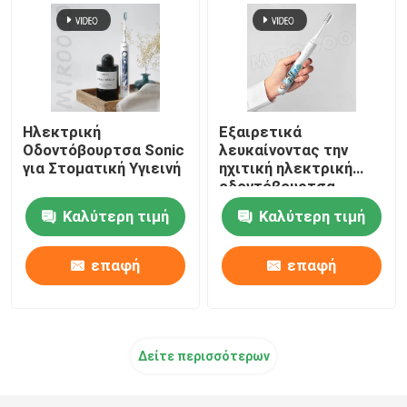
Ηλεκτρική
Εξαιρετικά
Οδοντόβουρτσα Sonic
λευκαίνοντας την
για Στοματική Υγιεινή
ηχιτική ηλεκτρική
οδοντόβουρτσα
18000 ταινία Γ VPM
Καλύτερη τιμή
Καλύτερη τιμή
που χρεώνει με 3
τρόπους
επαφή
επαφή
Δείτε περισσότερων