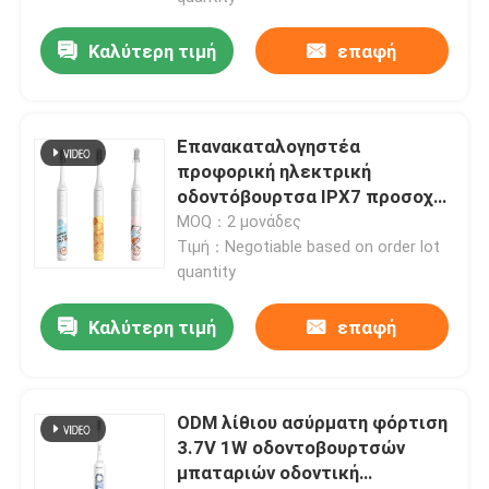
Καλύτερη τιμή
επαφή
Επανακαταλογηστέα
προφορική ηλεκτρική
οδοντόβουρτσα IPX7 προσοχής
αδιάβροχη για τους ενηλίκους
MOQ：2 μονάδες
Teens
Τιμή：Negotiable based on order lot
quantity
Καλύτερη τιμή
επαφή
ODM λίθιου ασύρματη φόρτιση
3.7V 1W οδοντοβουρτσών
μπαταριών οδοντική