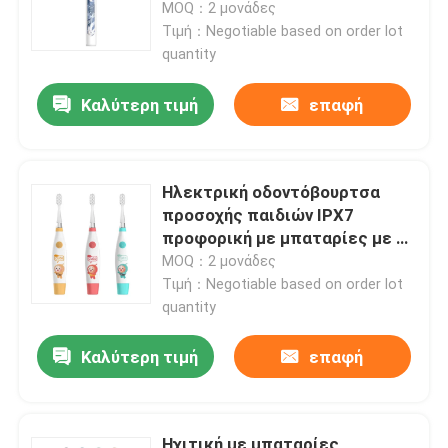
ηλεκτρική
MOQ：2 μονάδες
Τιμή：Negotiable based on order lot
quantity
Καλύτερη τιμή
επαφή
Ηλεκτρική οδοντόβουρτσα
προσοχής παιδιών IPX7
προφορική με μπαταρίες με τη
νάυλον σκληρή τρίχα της
MOQ：2 μονάδες
Dupont
Τιμή：Negotiable based on order lot
quantity
Σπίτι
Καλύτερη τιμή
επαφή
Προϊόντα
Βίντεο
Ηχιτική με μπαταρίες