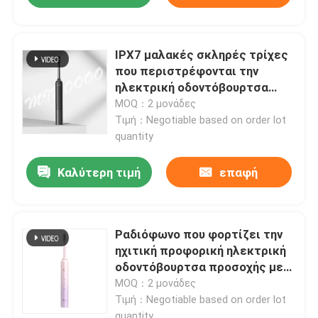
IPX7 μαλακές σκληρές τρίχες
που περιστρέφονται την
ηλεκτρική οδοντόβουρτσα
επανακαταλογηστέα για την
MOQ：2 μονάδες
προστασία γόμμας
Τιμή：Negotiable based on order lot
quantity
Καλύτερη τιμή
επαφή
Ραδιόφωνο που φορτίζει την
ηχιτική προφορική ηλεκτρική
οδοντόβουρτσα προσοχής με
την μπαταρία λίθιου 800mAh
MOQ：2 μονάδες
Τιμή：Negotiable based on order lot
quantity