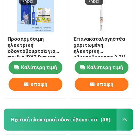
Προσαρμόσιμη
Επανακαταλογηστέα
ηλεκτρική
χαριτωμένη
οδοντόβουρτσα για
ηλεκτρική
παιδιά,IPX7 Dupont
οδοντόβουρτσα 3.7V
Soft Brush
παιδιών αδιάβροχη με
Καλύτερη τιμή
Καλύτερη τιμή
Οδοντόβουρτσα για
4 τρόπους
παιδιά
επαφή
επαφή
Ηχιτική ηλεκτρική οδοντόβουρτσα
(48)