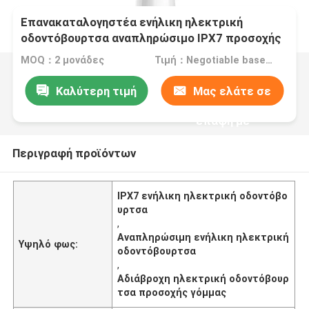
Επανακαταλογηστέα ενήλικη ηλεκτρική
οδοντόβουρτσα αναπληρώσιμο IPX7 προσοχής
γόμμας αδιάβροχη
MOQ：2 μονάδες
Τιμή：Negotiable based on order lot quantity
Καλύτερη τιμή
Μας ελάτε σε
επαφή με
Περιγραφή προϊόντων
IPX7 ενήλικη ηλεκτρική οδοντόβο
υρτσα
,
Αναπληρώσιμη ενήλικη ηλεκτρική
Υψηλό φως:
οδοντόβουρτσα
,
Αδιάβροχη ηλεκτρική οδοντόβουρ
τσα προσοχής γόμμας