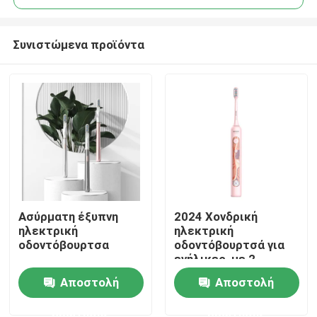
Συνιστώμενα προϊόντα
Ασύρματη έξυπνη
2024 Χονδρική
Σπίτι
ηλεκτρική
ηλεκτρική
οδοντόβουρτσα
οδοντόβουρτσά για
ενήλικες, με 2
Προϊόντα
κεφάλια βούρτσας
Αποστολή
Αποστολή
Dupont
ερώτησης
ερώτησης
Βίντεο