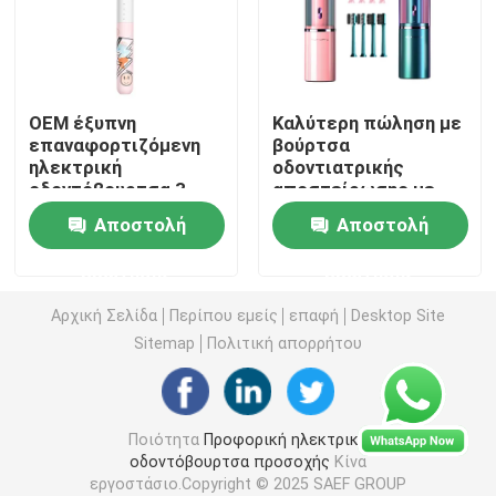
επανακαταλογηστέα ηλεκτρική οδοντόβουρτσα
OEM έξυπνη
Καλύτερη πώληση με
Ενήλικη ηλεκτρική οδοντόβουρτσα
επαναφορτιζόμενη
βούρτσα
ηλεκτρική
οδοντιατρικής
οδοντόβουρτσα 3
αποστείρωσης με
Ηλεκτρική οδοντόβουρτσα παιδιών
λειτουργίες ηχητική
υπεριώδη
Αποστολή
Αποστολή
ηλεκτρική
ακτινοβολία, Q-05,
οδοντόβουρτσα για
μαλακή βούρτσα,
Ηχιτική ηλεκτρική οδοντόβουρτσα
ερώτησης
ερώτησης
ενήλικες
αυτόματη ηλεκτρική
βούρτσα για ενήλικες
Αρχική Σελίδα
Περίπου εμείς
επαφή
Desktop Site
Έξυπνη ηλεκτρική οδοντόβουρτσα
Sitemap
Πολιτική απορρήτου
Ποιότητα
Προφορική ηλεκτρική
οδοντόβουρτσα προσοχής
Κίνα
εργοστάσιο.Copyright © 2025 SAEF GROUP