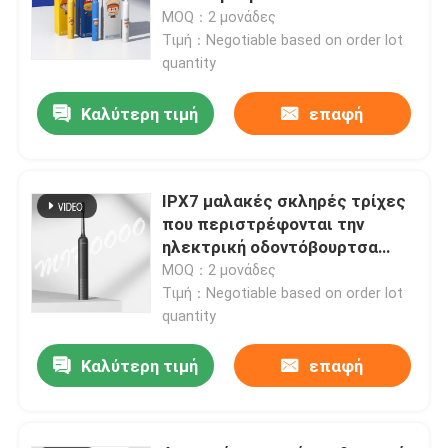
επανακαταλογηστέο
MOQ：2 μονάδες
αδιάβροχο IPX7
Τιμή：Negotiable based on order lot
quantity
Καλύτερη τιμή
επαφή
IPX7 μαλακές σκληρές τρίχες
που περιστρέφονται την
ηλεκτρική οδοντόβουρτσα
επανακαταλογηστέα για την
MOQ：2 μονάδες
προστασία γόμμας
Τιμή：Negotiable based on order lot
quantity
Καλύτερη τιμή
επαφή