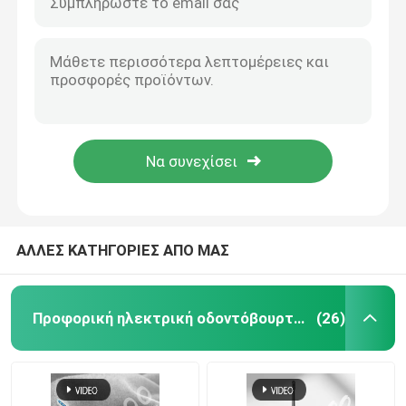
Χονδρική Ενήλικας Αδιάβροχη Ηλεκτρική Οδοντόβουρτσα Ταχεία φόρτιση USB Προσαρμοσμένη οδοντόβουρτσα
Ανερόστεγη Φορητή Ευφυής Ηλεκτρική Οδοντόβουρτσα Λευκαντική Ηλεκτρική Ηλεκτρική Οδοντόβουρτσα
επανακαταλογηστέα ηλεκτρική οδοντόβουρτσα
Αδιάβροχη οδοντόβουρτσα Ασύρματη φόρτιση Υπερηχητική ταξιδιωτική θήκη UV Ηλεκτρική οδοντόβουρτσα
Πολυλειτουργική επαναφορτιζόμενη ηλεκτρική οδοντόβουρτσά UV οδοντόβουρτσά αποστειρωτική οδοντόβουρτσα
Ενήλικη ηλεκτρική οδοντόβουρτσα
Υψηλής ποιότητας έξυπνη στερεοποίηση ακτινοβολίας σταθμός φόρτισης ηχητική ενέργεια ηλεκτρική οδοντόβουρτσα
Ανταγωνιστική τιμή UV 360 Απολύμανση Κύπελλο Sonic Ηλεκτρική οδοντόβουρτσάκια με ενήλικες βούρτσα Sonic οδοντόβουρτσα φόρτιση
Ηλεκτρική οδοντόβουρτσα παιδιών
Χονδρικό Αδιάβροχη οδοντόβουρτσα Αυτοματοποιημένη ασύρματη φόρτιση Υπερήχνη ταξιδιωτική θήκη UV
Ηχιτική ηλεκτρική οδοντόβουρτσα
ΑΛΛΕΣ ΚΑΤΗΓΟΡΙΕΣ ΑΠΟ ΜΑΣ
Έξυπνη ηλεκτρική οδοντόβουρτσα
Προφορική ηλεκτρική οδοντόβουρτσα προσοχής
(26)