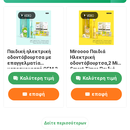
Παιδική ηλεκτρική
Miroooo Παιδιά
οδοντόβουρτσα με
Ηλεκτρική
επαγγελματία
οδοντόβουρτσα,2 Min
κατασκευαστή OEM,2
Smart Timer Παιδιά
Min Smart Timer
Ηλεκτρική
Καλύτερη τιμή
Καλύτερη τιμή
Παιδική ηλεκτρική
οδοντόβουρτσα
οδοντόβουρτσα
επαφή
επαφή
Δείτε περισσότερων