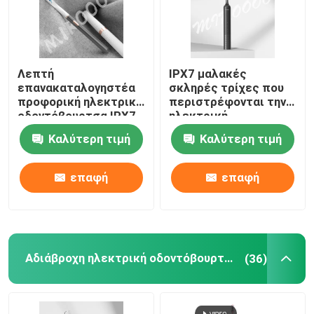
Λεπτή
IPX7 μαλακές
επανακαταλογηστέα
σκληρές τρίχες που
προφορική ηλεκτρική
περιστρέφονται την
οδοντόβουρτσα IPX7
ηλεκτρική
προσοχής αδιάβροχη
οδοντόβουρτσα
Καλύτερη τιμή
Καλύτερη τιμή
με 3 τρόπους
επανακαταλογηστέα
για την προστασία
γόμμας
επαφή
επαφή
Αδιάβροχη ηλεκτρική οδοντόβουρτσα
(36)