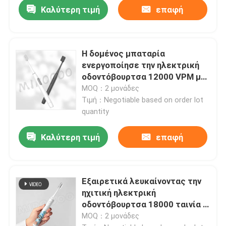
Καλύτερη τιμή
επαφή
Η δομένος μπαταρία
ενεργοποίησε την ηλεκτρική
οδοντόβουρτσα 12000 VPM με
τις σκληρές τρίχες της Dupont
MOQ：2 μονάδες
Τιμή：Negotiable based on order lot
quantity
Καλύτερη τιμή
επαφή
Σπίτι
Εξαιρετικά λευκαίνοντας την
Προϊόντα
ηχιτική ηλεκτρική
οδοντόβουρτσα 18000 ταινία Γ
VPM που χρεώνει με 3
MOQ：2 μονάδες
Βίντεο