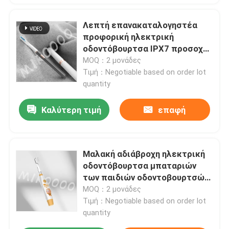
Λεπτή επανακαταλογηστέα
προφορική ηλεκτρική
οδοντόβουρτσα IPX7 προσοχής
αδιάβροχη με 3 τρόπους
MOQ：2 μονάδες
Τιμή：Negotiable based on order lot
quantity
Καλύτερη τιμή
επαφή
Μαλακή αδιάβροχη ηλεκτρική
οδοντόβουρτσα μπαταριών
των παιδιών οδοντοβουρτσών
IPX7 καθαρίζοντας
MOQ：2 μονάδες
Τιμή：Negotiable based on order lot
quantity