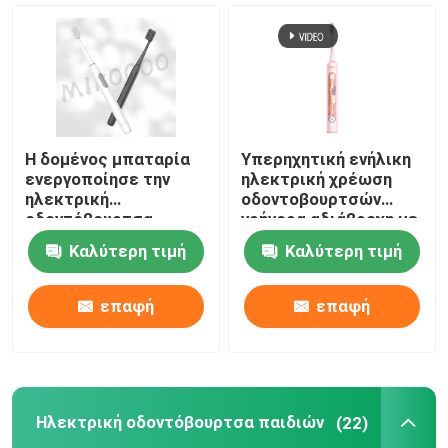
Η δομένος μπαταρία
Υπερηχητική ενήλικη
ενεργοποίησε την
ηλεκτρική χρέωση
ηλεκτρική
οδοντοβουρτσών
οδοντόβουρτσα
γρήγορα αδιάβροχη με
12000 VPM με τις
4 τρόπους
Καλύτερη τιμή
Καλύτερη τιμή
σκληρές τρίχες της
Dupont
επαφή
επαφή
Ηλεκτρική οδοντόβουρτσα παιδιών
(22)