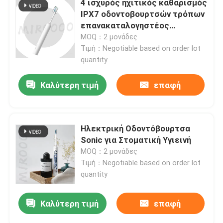
4 ισχυρός ηχιτικός καθαρισμός
IPX7 οδοντοβουρτσών τρόπων
επανακαταλογηστέος
ηλεκτρικός αδιάβροχος
MOQ：2 μονάδες
Τιμή：Negotiable based on order lot
quantity
Καλύτερη τιμή
επαφή
Ηλεκτρική Οδοντόβουρτσα
Sonic για Στοματική Υγιεινή
MOQ：2 μονάδες
Τιμή：Negotiable based on order lot
quantity
Καλύτερη τιμή
επαφή