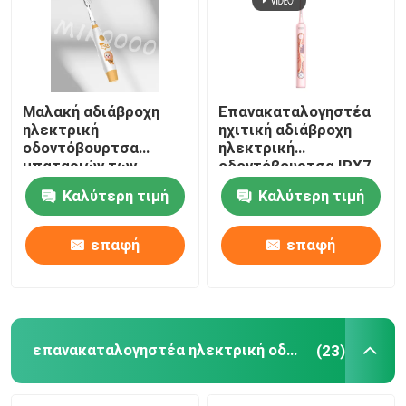
Μαλακή αδιάβροχη
Επανακαταλογηστέα
ηλεκτρική
ηχιτική αδιάβροχη
οδοντόβουρτσα
ηλεκτρική
μπαταριών των
οδοντόβουρτσα IPX7
παιδιών
ισχυρή με την
Καλύτερη τιμή
Καλύτερη τιμή
οδοντοβουρτσών IPX7
περίπτωση
καθαρίζοντας
μεταφοράς
επαφή
επαφή
επανακαταλογηστέα ηλεκτρική οδοντόβουρτσα
(23)