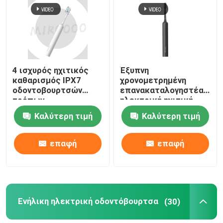
4 ισχυρός ηχιτικός
Έξυπνη
καθαρισμός IPX7
χρονομετρημένη
οδοντοβουρτσών
επανακαταλογηστέα
τρόπων
ηλεκτρική ηχιτική
επανακαταλογηστέος
ασύρματη χρέωση
Καλύτερη τιμή
Καλύτερη τιμή
ηλεκτρικός
οδοντοβουρτσών
αδιάβροχος
αδιάβροχη
επαφή
επαφή
Ενήλικη ηλεκτρική οδοντόβουρτσα
(30)