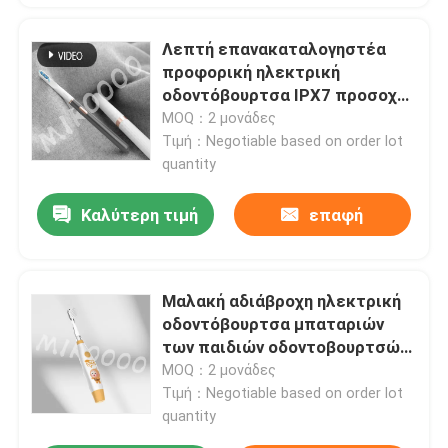
Λεπτή επανακαταλογηστέα
προφορική ηλεκτρική
οδοντόβουρτσα IPX7 προσοχής
αδιάβροχη με 3 τρόπους
MOQ：2 μονάδες
Τιμή：Negotiable based on order lot
quantity
Καλύτερη τιμή
επαφή
Μαλακή αδιάβροχη ηλεκτρική
οδοντόβουρτσα μπαταριών
των παιδιών οδοντοβουρτσών
IPX7 καθαρίζοντας
MOQ：2 μονάδες
Τιμή：Negotiable based on order lot
quantity