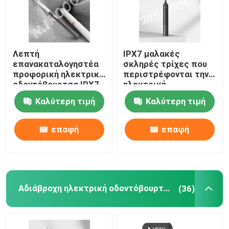
Λεπτή
IPX7 μαλακές
επανακαταλογηστέα
σκληρές τρίχες που
προφορική ηλεκτρική
περιστρέφονται την
οδοντόβουρτσα IPX7
ηλεκτρική
προσοχής αδιάβροχη
οδοντόβουρτσα
Καλύτερη τιμή
Καλύτερη τιμή
με 3 τρόπους
επανακαταλογηστέα
για την προστασία
γόμμας
επαφή
επαφή
Αδιάβροχη ηλεκτρική οδοντόβουρτσα
(36)