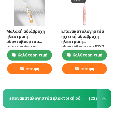
Μαλακή αδιάβροχη
Επανακαταλογηστέα
ηλεκτρική
ηχιτική αδιάβροχη
οδοντόβουρτσα
ηλεκτρική
μπαταριών των
οδοντόβουρτσα IPX7
παιδιών
ισχυρή με την
Καλύτερη τιμή
Καλύτερη τιμή
οδοντοβουρτσών IPX7
περίπτωση
καθαρίζοντας
μεταφοράς
επαφή
επαφή
επανακαταλογηστέα ηλεκτρική οδοντόβουρτσα
(23)