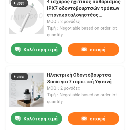
4 ισχυρός ηχιτικός καθαρισμός
IPX7 οδοντοβουρτσών τρόπων
επανακαταλογηστέος
ηλεκτρικός αδιάβροχος
MOQ：2 μονάδες
Τιμή：Negotiable based on order lot
quantity
Καλύτερη τιμή
επαφή
Ηλεκτρική Οδοντόβουρτσα
Sonic για Στοματική Υγιεινή
MOQ：2 μονάδες
Τιμή：Negotiable based on order lot
quantity
Καλύτερη τιμή
επαφή