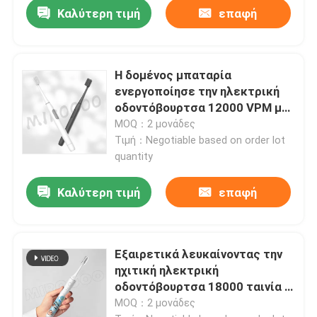
Καλύτερη τιμή
επαφή
Η δομένος μπαταρία
ενεργοποίησε την ηλεκτρική
οδοντόβουρτσα 12000 VPM με
τις σκληρές τρίχες της Dupont
MOQ：2 μονάδες
Τιμή：Negotiable based on order lot
quantity
Καλύτερη τιμή
επαφή
Σπίτι
Εξαιρετικά λευκαίνοντας την
Προϊόντα
ηχιτική ηλεκτρική
οδοντόβουρτσα 18000 ταινία Γ
VPM που χρεώνει με 3
MOQ：2 μονάδες
Βίντεο