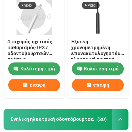
4 ισχυρός ηχιτικός
Έξυπνη
καθαρισμός IPX7
χρονομετρημένη
οδοντοβουρτσών
επανακαταλογηστέα
τρόπων
ηλεκτρική ηχιτική
επανακαταλογηστέος
ασύρματη χρέωση
Καλύτερη τιμή
Καλύτερη τιμή
ηλεκτρικός
οδοντοβουρτσών
αδιάβροχος
αδιάβροχη
επαφή
επαφή
Ενήλικη ηλεκτρική οδοντόβουρτσα
(30)