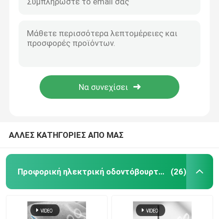
Χονδρική Ενήλικας Αδιάβροχη Ηλεκτρική Οδοντόβουρτσα Ταχεία φόρτιση USB Προσαρμοσμένη οδοντόβουρτσα
Ανερόστεγη Φορητή Ευφυής Ηλεκτρική Οδοντόβουρτσα Λευκαντική Ηλεκτρική Ηλεκτρική Οδοντόβουρτσα
επανακαταλογηστέα ηλεκτρική οδοντόβουρτσα
Αδιάβροχη οδοντόβουρτσα Ασύρματη φόρτιση Υπερηχητική ταξιδιωτική θήκη UV Ηλεκτρική οδοντόβουρτσα
Πολυλειτουργική επαναφορτιζόμενη ηλεκτρική οδοντόβουρτσά UV οδοντόβουρτσά αποστειρωτική οδοντόβουρτσα
Ενήλικη ηλεκτρική οδοντόβουρτσα
Υψηλής ποιότητας έξυπνη στερεοποίηση ακτινοβολίας σταθμός φόρτισης ηχητική ενέργεια ηλεκτρική οδοντόβουρτσα
Ανταγωνιστική τιμή UV 360 Απολύμανση Κύπελλο Sonic Ηλεκτρική οδοντόβουρτσάκια με ενήλικες βούρτσα Sonic οδοντόβουρτσα φόρτιση
Ηλεκτρική οδοντόβουρτσα παιδιών
Χονδρικό Αδιάβροχη οδοντόβουρτσα Αυτοματοποιημένη ασύρματη φόρτιση Υπερήχνη ταξιδιωτική θήκη UV
Ηχιτική ηλεκτρική οδοντόβουρτσα
ΑΛΛΕΣ ΚΑΤΗΓΟΡΙΕΣ ΑΠΟ ΜΑΣ
Έξυπνη ηλεκτρική οδοντόβουρτσα
Προφορική ηλεκτρική οδοντόβουρτσα προσοχής
(26)