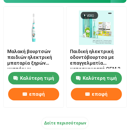
Μαλακή βουρτσών
Παιδική ηλεκτρική
παιδιών ηλεκτρική
οδοντόβουρτσα με
μπαταρία ξηρών
επαγγελματία
κυττάρων
κατασκευαστή OEM,2
οδοντοβουρτσών IPX7
Min Smart Timer
Καλύτερη τιμή
Καλύτερη τιμή
αδιάβροχη
Παιδική ηλεκτρική
οδοντόβουρτσα
επαφή
επαφή
Δείτε περισσότερων