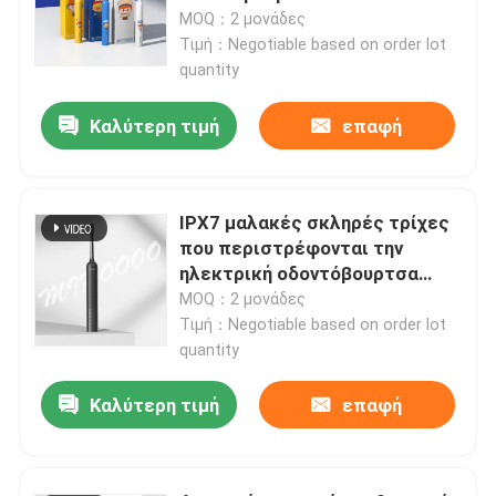
επανακαταλογηστέο
MOQ：2 μονάδες
αδιάβροχο IPX7
Τιμή：Negotiable based on order lot
quantity
Καλύτερη τιμή
επαφή
IPX7 μαλακές σκληρές τρίχες
που περιστρέφονται την
ηλεκτρική οδοντόβουρτσα
επανακαταλογηστέα για την
MOQ：2 μονάδες
προστασία γόμμας
Τιμή：Negotiable based on order lot
quantity
Καλύτερη τιμή
επαφή