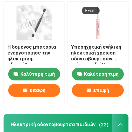
Η δομένος μπαταρία
Υπερηχητική ενήλικη
ενεργοποίησε την
ηλεκτρική χρέωση
ηλεκτρική
οδοντοβουρτσών
οδοντόβουρτσα
γρήγορα αδιάβροχη με
12000 VPM με τις
4 τρόπους
Καλύτερη τιμή
Καλύτερη τιμή
σκληρές τρίχες της
Dupont
επαφή
επαφή
Ηλεκτρική οδοντόβουρτσα παιδιών
(22)