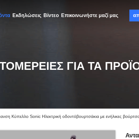
όντα
Εκδηλώσεις
Βίντεο
Επικοινωνήστε μαζί μας
α
ΤΟΜΈΡΕΙΕΣ ΓΙΑ ΤΑ ΠΡΟΪ
ανση Κύπελλο Sonic Ηλεκτρική οδοντόβουρτσάκια με ενήλικες βούρτσ
Αντα