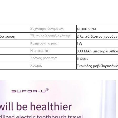
Συχνότητα δονήσεων:
41000 VPM
Έξυπνος Χρονοδιακόπτης:
Λούστρωση
2 λεπτά έξυπνο χρονόμε
Κατηγορία ισχύος:
1W
Η μπαταρία:
800 MAh μπαταρία λιθίο
Χρόνος φόρτισης:
5 ώρες
Χρώμα:
Γκριώδες μοβ/Παρκσάκι/