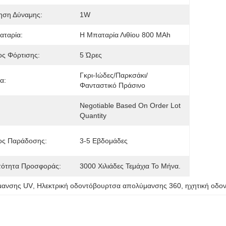
ηση Δύναμης:
1W
αταρία:
Η Μπαταρία Λιθίου 800 MAh
ς Φόρτισης:
5 Ώρες
Γκρι-Ιώδες/Παρκσάκι/
α:
Φανταστικό Πράσινο
Negotiable Based On Order Lot 
Quantity
ος Παράδοσης:
3-5 Εβδομάδες
τότητα Προσφοράς:
3000 Χιλιάδες Τεμάχια Το Μήνα.
μανσης UV
, 
Ηλεκτρική οδοντόβουρτσα απολύμανσης 360
, 
ηχητική οδο