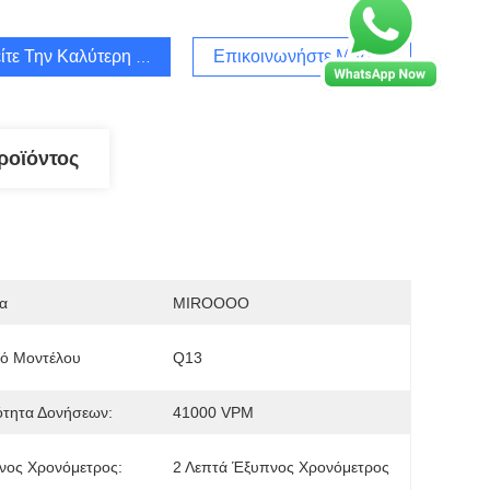
ίτε Την Καλύτερη Τιμή
Επικοινωνήστε Μαζί Μας
ροϊόντος
α
MIROOOO
μό Μοντέλου
Q13
ότητα Δονήσεων:
41000 VPM
νος Χρονόμετρος:
2 Λεπτά Έξυπνος Χρονόμετρος