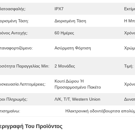
δατοασφαλής:
IPX7
Εκτίμ
ιορισμένη Τάση:
Διορισμένη Τάση
Η Μπ
ρόνος Αντοχής:
60 Ημέρες
Χρόνο
παναφορτιζόμενο:
Ασύρματη Φόρτιση
Χρώμ
οσότητα Παραγγελίας Min:
2 Μονάδες
Τιμή:
Κουτί Δώρου Ή 
υσκευασία Λεπτομέρειες:
Χρόν
Προσαρμοσμένο Πακέτο
ροι Πληρωμής:
Λ/Κ, Τ/Τ, Western Union
Δυνα
πισημαίνω:
Ηλεκτρονική οδοντόβουρτσα απολύ
εριγραφή Του Προϊόντος