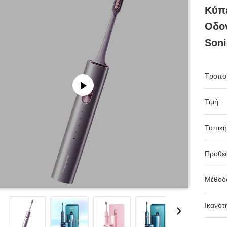
Κύπε
Οδον
Son
Τροπο
Τιμή:
Τυπική
Προθε
Μέθοδ
Ικανότ