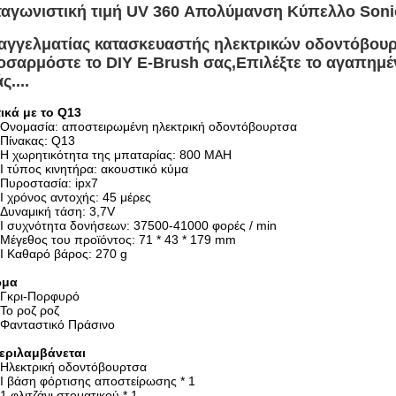
ταγωνιστική τιμή UV 360 Απολύμανση Κύπελλο Soni
αγγελματίας κατασκευαστής ηλεκτρικών οδοντόβου
οσαρμόστε το DIY E-Brush σας,
Επιλέξτε το αγαπημέ
ς....
τικά με το Q13
Ονομασία: αποστειρωμένη ηλεκτρική οδοντόβουρτσα
Πίνακας: Q13
Η χωρητικότητα της μπαταρίας: 800 MAH
Ι τύπος κινητήρα: ακουστικό κύμα
Πυροστασία: ipx7
Ι χρόνος αντοχής: 45 μέρες
Δυναμική τάση: 3,7V
Ι συχνότητα δονήσεων: 37500-41000 φορές / min
Μέγεθος του προϊόντος: 71 * 43 * 179 mm
Ι Καθαρό βάρος: 270 g
ώμα
Γκρι-Πορφυρό
Το ροζ ροζ
Φανταστικό Πράσινο
Περιλαμβάνεται
Ηλεκτρική οδοντόβουρτσα
Ι βάση φόρτισης αποστείρωσης * 1
1 φλιτζάνι στοματικού * 1