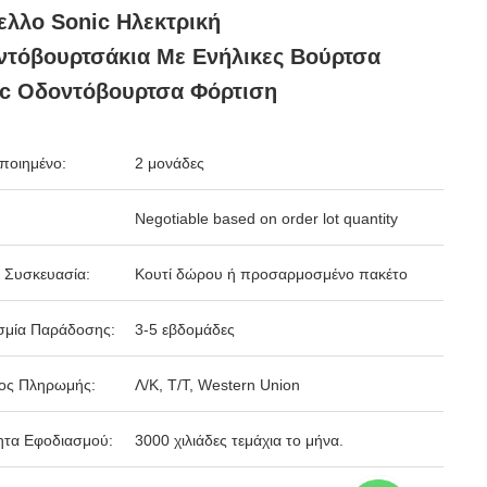
λλο Sonic Ηλεκτρική
τόβουρτσάκια Με Ενήλικες Βούρτσα
ic Οδοντόβουρτσα Φόρτιση
ποιημένο:
2 μονάδες
Negotiable based on order lot quantity
 Συσκευασία:
Κουτί δώρου ή προσαρμοσμένο πακέτο
σμία Παράδοσης:
3-5 εβδομάδες
ος Πληρωμής:
Λ/Κ, Τ/Τ, Western Union
ητα Εφοδιασμού:
3000 χιλιάδες τεμάχια το μήνα.