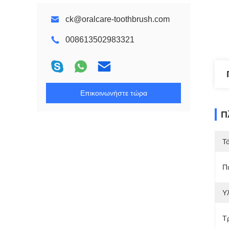
ck@oralcare-toothbrush.com
008613502983321
Επικοινωνήστε τώρα
Π
Τ
Π
Υλ
Τ