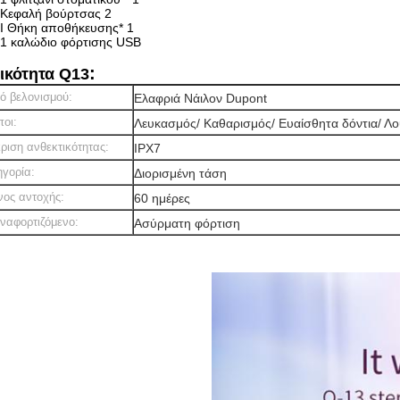
Κεφαλή βούρτσας 2
Ι Θήκη αποθήκευσης* 1
1 καλώδιο φόρτισης USB
:
ικότητα Q13
ό βελονισμού:
Ελαφριά Νάιλον Dupont
οι:
Λευκασμός/ Καθαρισμός/ Ευαίσθητα δόντια/ 
ριση ανθεκτικότητας:
IPX7
γορία:
Διορισμένη τάση
νος αντοχής:
60 ημέρες
ναφορτιζόμενο:
Ασύρματη φόρτιση