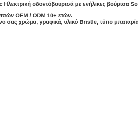
c Ηλεκτρική οδοντόβουρτσά με ενήλικες βούρτσα S
ρτσών OEM / ODM 10+ ετών.
νο σας χρώμα, γραφικά, υλικό Bristle, τύπο μπαταρί