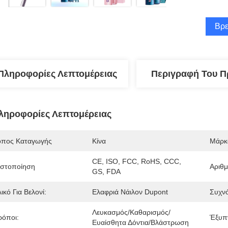
Βρε
Πληροφορίες Λεπτομέρειας
Περιγραφή Του Π
ληροφορίες Λεπτομέρειας
όπος Καταγωγής
Κίνα
Μάρκ
CE, ISO, FCC, RoHS, CCC, 
ιστοποίηση
Αριθ
GS, FDA
ικό Για Βελονί:
Ελαφριά Νάιλον Dupont
Συχν
Λευκασμός/καθαρισμός/
ρόποι:
Έξυπ
Ευαίσθητα Δόντια/βλάστρωση