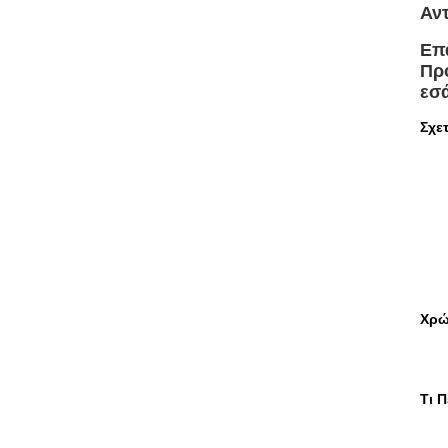
Αν
Επ
Πρ
εσά
Σχε
Χρ
Τι 