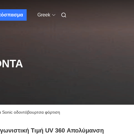
πόσπασμα
Greek
ΌΝΤΑ
α Sonic οδοντόβουρτσα φόρτιση
γωνιστική Τιμή UV 360 Απολύμανση