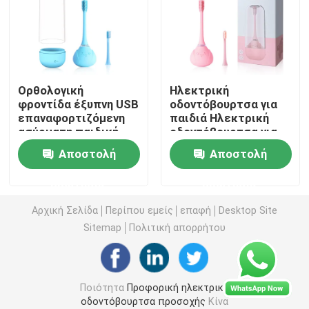
επανακαταλογηστέα ηλεκτρική οδοντόβουρτσα
Ενήλικη ηλεκτρική οδοντόβουρτσα
Ορθολογική
Ηλεκτρική
φροντίδα έξυπνη USB
οδοντόβουρτσα για
επαναφορτιζόμενη
παιδιά Ηλεκτρική
Ηλεκτρική οδοντόβουρτσα παιδιών
ασύρματη παιδική
οδοντόβουρτσα για
ηλεκτρική
παιδιά Ηλεκτρική
Αποστολή
Αποστολή
οδοντόβουρτσα με
οδοντόβουρτσα για
Ηχιτική ηλεκτρική οδοντόβουρτσα
έξυπνο χρονόμετρο
παιδιά
ερώτησης
ερώτησης
Έξυπνη ηλεκτρική οδοντόβουρτσα
Αρχική Σελίδα
Περίπου εμείς
επαφή
Desktop Site
Sitemap
Πολιτική απορρήτου
Ποιότητα
Προφορική ηλεκτρική
οδοντόβουρτσα προσοχής
Κίνα