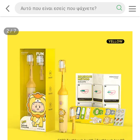
2
/
7