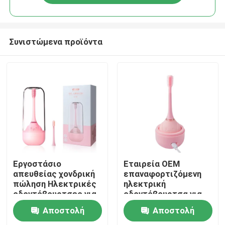
Συνιστώμενα προϊόντα
Σπίτι
Εργοστάσιο
Εταιρεία OEM
απευθείας χονδρική
επαναφορτιζόμενη
πώληση Ηλεκτρικές
ηλεκτρική
Προϊόντα
οδοντόβουρτσες για
οδοντόβουρτσα για
παιδιά με ασύρματη
παιδιά ηλικίας 3-15
Αποστολή
Αποστολή
φόρτιση
ετών με κυκλική
Βίντεο
σιλικόνη