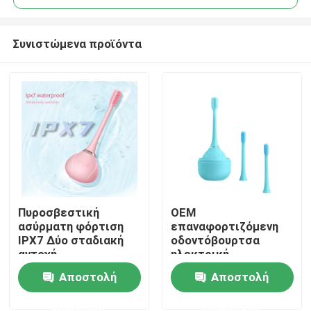
Συνιστώμενα προϊόντα
Πυροσβεστική
OEM
Σπίτι
ασύρματη φόρτιση
επαναφορτιζόμενη
IPX7 Δύο σταδιακή
οδοντόβουρτσα
αντοχή
ηλεκτρική
Προϊόντα
οδοντόβουρτσα
Αποστολή
Αποστολή
υπερήχων σιλικόνης
ερώτησης
ερώτησης
Βίντεο