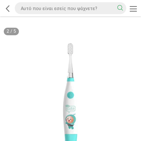
2
/
5