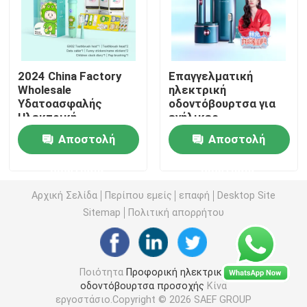
επανακαταλογηστέα ηλεκτρική οδοντόβουρτσα
2024 China Factory
Επαγγελματική
Ενήλικη ηλεκτρική οδοντόβουρτσα
Wholesale
ηλεκτρική
Υδατοασφαλής
οδοντόβουρτσα για
Ηλεκτρική
ενήλικες
Ηλεκτρική οδοντόβουρτσα παιδιών
Οδοντόβουρτσά με
Προσαρμόσιμο
Αποστολή
Αποστολή
έξυπνο χρονόμετρο
εξοπλισμό
απολύμανσης
Ηχιτική ηλεκτρική οδοντόβουρτσα
ερώτησης
ερώτησης
υπεριώδους
ακτινοβολίας και
Αρχική Σελίδα
Περίπου εμείς
επαφή
Desktop Site
θήκη ταξιδιού
Έξυπνη ηλεκτρική οδοντόβουρτσα
Sitemap
Πολιτική απορρήτου
Ποιότητα
Προφορική ηλεκτρική
οδοντόβουρτσα προσοχής
Κίνα
εργοστάσιο.Copyright © 2026 SAEF GROUP