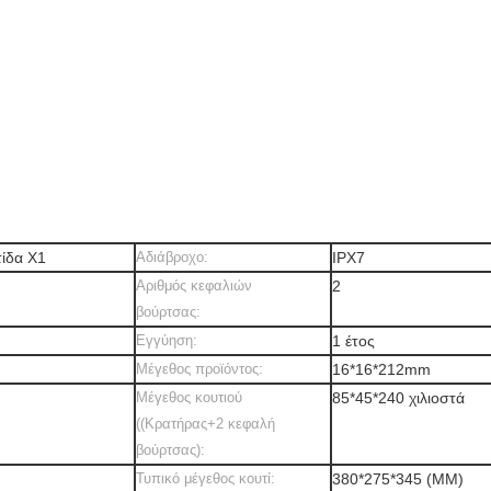
τίδα X1
Αδιάβροχο:
IPX7
Αριθμός κεφαλιών
2
βούρτσας:
Εγγύηση:
1 έτος
Μέγεθος προϊόντος:
16*16*212mm
Μέγεθος κουτιού
85*45*240 χιλιοστά
((Κρατήρας+2 κεφαλή
βούρτσας):
Τυπικό μέγεθος κουτί:
380*275*345 (MM)