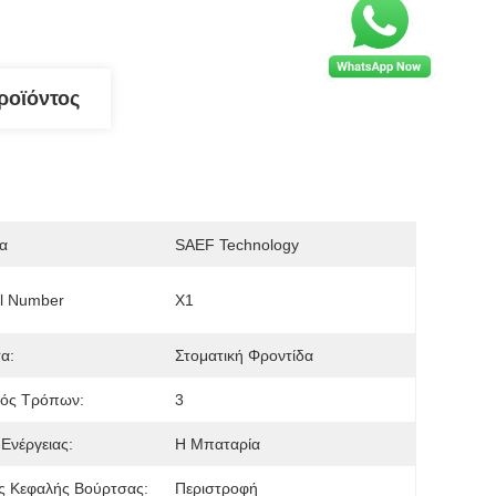
ροϊόντος
α
SAEF Technology
l Number
X1
τα:
Στοματική Φροντίδα
μός Τρόπων:
3
Ενέργειας:
Η Μπαταρία
ς Κεφαλής Βούρτσας:
Περιστροφή