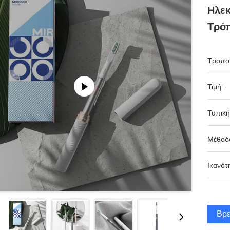
Ηλεκ
Τρόπ
Τροπο
Τιμή:
Τυπική
Μέθοδ
Ικανότ
Βρε