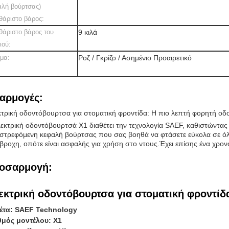
αλή βούρτσας)
θάριστο βάρος:
θάριστο βάρος του
9 κιλά
ιού:
μα:
Ροζ / Γκρίζο / Ασημένιο Προαιρετικό
αρμογές:
τρική οδοντόβουρτσα για στοματική φροντίδα: Η πιο λεπτή φορητή ο
εκτρική οδοντόβουρτσά X1 διαθέτει την τεχνολογία SAEF, καθιστώντας 
στρεφόμενη κεφαλή βούρτσας που σας βοηθά να φτάσετε εύκολα σε όλες τ
βροχη, οπότε είναι ασφαλής για χρήση στο ντους.Έχει επίσης ένα χρον
οσαρμογή:
εκτρική οδοντόβουρτσα για στοματική φροντίδ
κέτα: SAEF Technology
θμός μοντέλου: X1