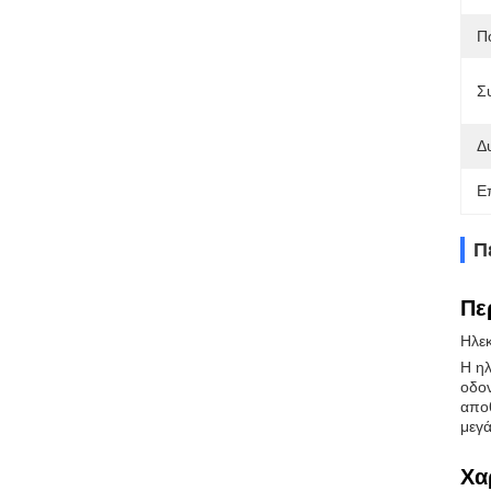
Π
Σ
Δ
Ε
Π
Πε
Ηλεκ
Η ηλ
οδον
αποθ
μεγά
Χα