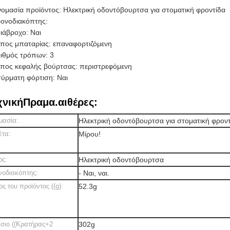
ομασία προϊόντος: Ηλεκτρική οδοντόβουρτσα για στοματική φροντίδα
ονοδιακόπτης:
ιάβροχο: Ναι
πος μπαταρίας: επαναφορτιζόμενη
ιθμός τρόπων: 3
πος κεφαλής βούρτσας: περιστρεφόμενη
ύρματη φόρτιση: Ναι
χνική
Πραμα.
αιθέρες:
μασία:
Ηλεκτρική οδοντόβουρτσα για στοματική φρον
έτα:
Μίρου!
ος:
Ηλεκτρική οδοντόβουρτσα
νοδιακόπτης:
- Ναι, ναι.
ς του προϊόντος ((g):
52.3g
σιο ((Κρατήρας+2
302g