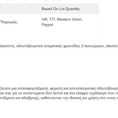
Based On Lot Quantity
Λ/Κ, Τ/Τ, Western Union, 
 Πληρωμής:
Paypal
διακόπτη
, 
οδοντόβουρτσα στοματικής φροντίδας 3 λειτουργιών
, 
electri
ναζητούν μια επαναφορτιζόμενη, φορητή και αποτελεσματική οδοντόβουρ
ια σας για τα συνιστώμενα δύο λεπτά και ένα ελαφρύ σχεδιασμό που τη
ιζόμενη και αδιάβροχη, καθιστώντας την ιδανική για χρήση στο ντους ή 