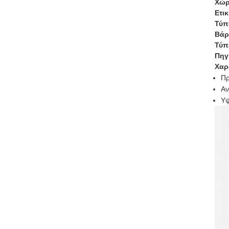
Χώρ
Ετι
Τύπ
Βάρ
Τύπ
Πηγ
Χαρ
Πρ
Αν
Υψ