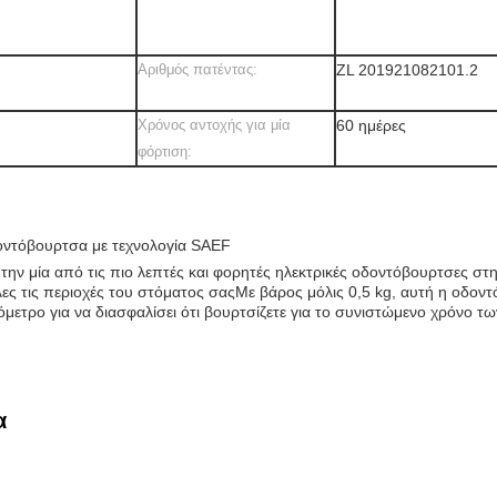
Αριθμός πατέντας:
ZL 201921082101.2
Χρόνος αντοχής για μία
60 ημέρες
φόρτιση:
δοντόβουρτσα με τεχνολογία SAEF
την μία από τις πιο λεπτές και φορητές ηλεκτρικές οδοντόβουρτσες στη
ις περιοχές του στόματος σαςΜε βάρος μόλις 0,5 kg, αυτή η οδοντόβου
όμετρο για να διασφαλίσει ότι βουρτσίζετε για το συνιστώμενο χρόνο τ
α