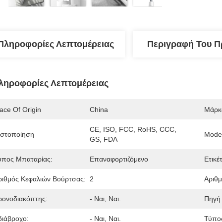
Πληροφορίες Λεπτομέρειας
Περιγραφή Του Π
ληροφορίες Λεπτομέρειας
ace Of Origin
China
Μάρκ
CE, ISO, FCC, RoHS, CCC, 
ιστοποίηση
Mode
GS, FDA
ύπος Μπαταρίας:
Επαναφορτιζόμενο
Ετικέ
ριθμός Κεφαλιών Βούρτσας:
2
Αριθ
ρονοδιακόπτης:
- Ναι, Ναι.
Πηγή 
διάβροχο:
- Ναι, Ναι.
Τύπο