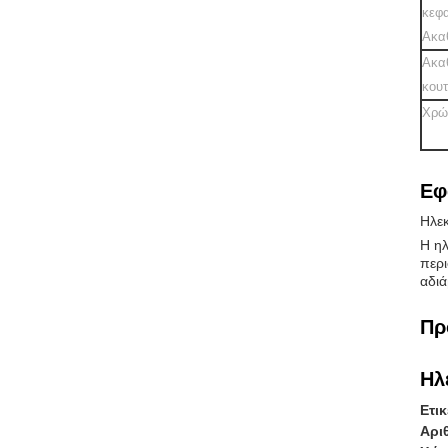
κεφ
Ακα
Ακα
κουτ
Χρώ
Εφ
Ηλεκ
Η ηλ
περι
αδιά
Πρ
Ηλ
Ετι
Αρι