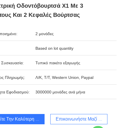
τρική Οδοντόβουρτσά X1 Με 3
ους Και 2 Κεφαλές Βούρτσας
ποιημένο:
2 μονάδες
Based on lot quantity
 Συσκευασία:
Τυπικό πακέτο εξαγωγής
ος Πληρωμής:
Λ/Κ, Τ/Τ, Western Union, Paypal
ητα Εφοδιασμού:
3000000 μονάδες ανά μήνα
ίτε Την Καλύτερη Τιμή
Επικοινωνήστε Μαζί Μας