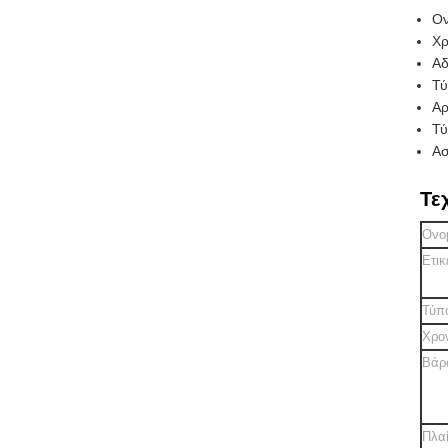
Ον
Χρ
Αδ
Τύ
Αρ
Τύ
Ασ
Τε
Ονο
Ετικ
Τύπ
Χρο
Βάρο
Πλαί