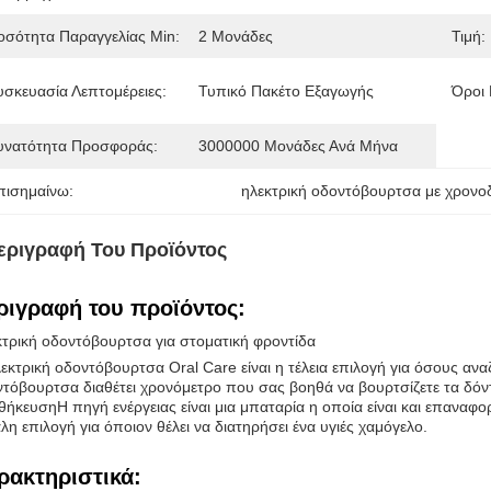
οσότητα Παραγγελίας Min:
2 Μονάδες
Τιμή:
υσκευασία Λεπτομέρειες:
Τυπικό Πακέτο Εξαγωγής
Όροι
υνατότητα Προσφοράς:
3000000 Μονάδες Ανά Μήνα
πισημαίνω:
ηλεκτρική οδοντόβουρτσα με χρονο
εριγραφή Του Προϊόντος
ριγραφή του προϊόντος:
τρική οδοντόβουρτσα για στοματική φροντίδα
εκτρική οδοντόβουρτσα Oral Care είναι η τέλεια επιλογή για όσους α
τόβουρτσα διαθέτει χρονόμετρο που σας βοηθά να βουρτσίζετε τα δόντ
ήκευσηΗ πηγή ενέργειας είναι μια μπαταρία η οποία είναι και επαναφορτ
λη επιλογή για όποιον θέλει να διατηρήσει ένα υγιές χαμόγελο.
ρακτηριστικά: