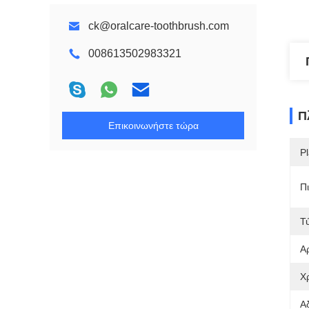
ck@oralcare-toothbrush.com
008613502983321
Π
Επικοινωνήστε τώρα
Pl
Π
Τ
Α
Χ
Α