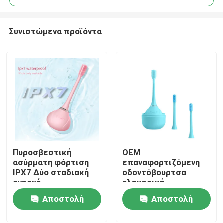
Συνιστώμενα προϊόντα
Πυροσβεστική
OEM
Σπίτι
ασύρματη φόρτιση
επαναφορτιζόμενη
IPX7 Δύο σταδιακή
οδοντόβουρτσα
αντοχή
ηλεκτρική
Προϊόντα
οδοντόβουρτσα
Αποστολή
Αποστολή
υπερήχων σιλικόνης
ερώτησης
ερώτησης
Βίντεο