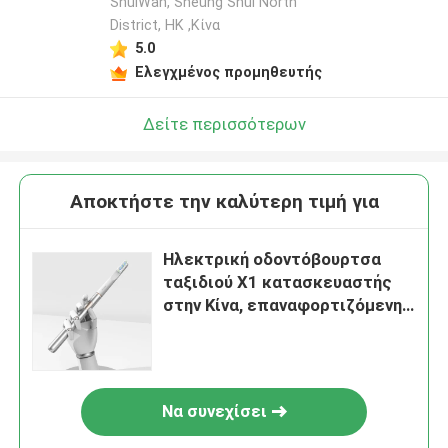
ShuiWan, Sheung Shui North
District, HK ,Κίνα
5.0
Ελεγχμένος προμηθευτής
Δείτε περισσότερων
Αποκτήστε την καλύτερη τιμή για
Ηλεκτρική οδοντόβουρτσα
ταξιδιού X1 κατασκευαστής
στην Κίνα, επαναφορτιζόμενη
ηλεκτρική οδοντόβουρτσα με
χρονόμετρο Samrt
Να συνεχίσει