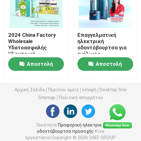
επανακαταλογηστέα ηλεκτρική οδοντόβουρτσα
2024 China Factory
Επαγγελματική
Ενήλικη ηλεκτρική οδοντόβουρτσα
Wholesale
ηλεκτρική
Υδατοασφαλής
οδοντόβουρτσα για
Ηλεκτρική
ενήλικες
Ηλεκτρική οδοντόβουρτσα παιδιών
Οδοντόβουρτσά με
Προσαρμόσιμο
Αποστολή
Αποστολή
έξυπνο χρονόμετρο
εξοπλισμό
απολύμανσης
Ηχιτική ηλεκτρική οδοντόβουρτσα
ερώτησης
ερώτησης
υπεριώδους
ακτινοβολίας και
Αρχική Σελίδα
Περίπου εμείς
επαφή
Desktop Site
θήκη ταξιδιού
Έξυπνη ηλεκτρική οδοντόβουρτσα
Sitemap
Πολιτική απορρήτου
Ποιότητα
Προφορική ηλεκτρική
οδοντόβουρτσα προσοχής
Κίνα
εργοστάσιο.Copyright © 2026 SAEF GROUP