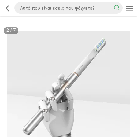
2
/
7