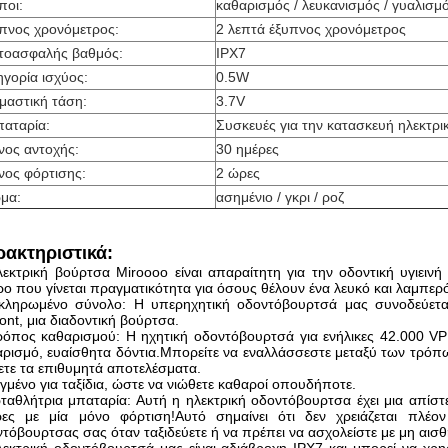
ποι:
καθαρισμός / λευκανισμός / γυαλισμ
πνος χρονόμετρος:
2 λεπτά έξυπνος χρονόμετρος
τοασφαλής βαθμός:
IPX7
ηγορία ισχύος:
0.5W
μαστική τάση:
3.7V
παταρία:
Συσκευές για την κατασκευή ηλεκτ
νος αντοχής:
30 ημέρες
νος φόρτισης:
2 ώρες
μα:
ασημένιο / γκρι / ροζ
ρακτηριστικά:
εκτρική βούρτσα Miroooo είναι απαραίτητη για την οδοντική υγιειν
ρο που γίνεται πραγματικότητα για όσους θέλουν ένα λευκό και λαμπερ
κληρωμένο σύνολο: Η υπερηχητική οδοντόβουρτσά μας συνοδεύετα
nt, μια διαδοντική βούρτσα.
όπος καθαρισμού: Η ηχητική οδοντόβουρτσά για ενήλικες 42.000 VPM
ρισμό, ευαίσθητα δόντια.Μπορείτε να εναλλάσσεστε μεταξύ των τρόπω
τε τα επιθυμητά αποτελέσματα.
γμένο για ταξίδια, ώστε να νιώθετε καθαροί οπουδήποτε.
αθλήτρια μπαταρία: Αυτή η ηλεκτρική οδοντόβουρτσα έχει μια απίστ
ρες με μία μόνο φόρτιση!Αυτό σημαίνει ότι δεν χρειάζεται πλέο
τόβουρτσας σας όταν ταξιδεύετε ή να πρέπει να ασχολείστε με μη αισθ