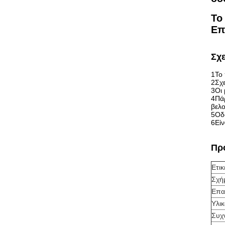
Το
Επ
Σχε
1Το 
2Σχε
3Οι 
4Πάρ
βελο
5Οδο
6Είν
Πρ
Ετικ
Σχή
Επα
Υλικ
Συχ