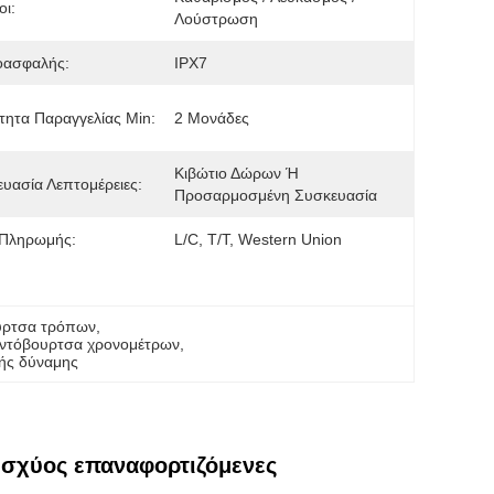
ι:
Λούστρωση
οασφαλής:
IPX7
ητα Παραγγελίας Min:
2 Μονάδες
Κιβώτιο Δώρων Ή 
υασία Λεπτομέρειες:
Προσαρμοσμένη Συσκευασία
 Πληρωμής:
L/C, T/T, Western Union
ουρτσα τρόπων
, 
οντόβουρτσα χρονομέτρων
, 
ής δύναμης
 ισχύος επαναφορτιζόμενες