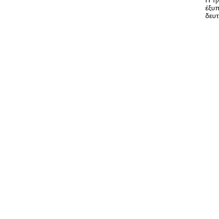
Η ηλ
έξυ
δευτ