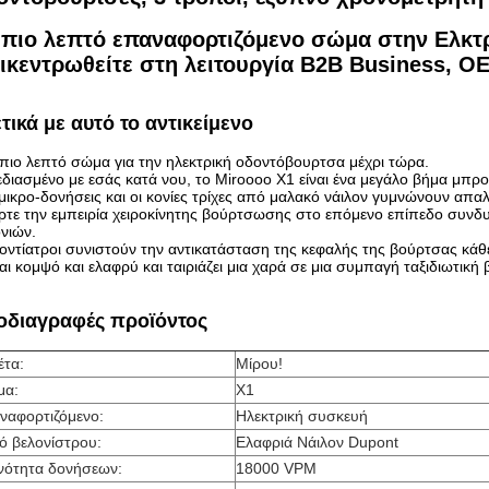
 πιο λεπτό επαναφορτιζόμενο σώμα στην Ελκτρ
ικεντρωθείτε στη λειτουργία B2B Business, O
τικά με αυτό το αντικείμενο
πιο λεπτό σώμα για την ηλεκτρική οδοντόβουρτσα μέχρι τώρα.
διασμένο με εσάς κατά νου, το Miroooo X1 είναι ένα μεγάλο βήμα μπρ
μικρο-δονήσεις και οι κονίες τρίχες από μαλακό νάιλον γυμνώνουν απα
τε την εμπειρία χειροκίνητης βούρτσωσης στο επόμενο επίπεδο συνδυ
νιών.
ντίατροι συνιστούν την αντικατάσταση της κεφαλής της βούρτσας κάθ
αι κομψό και ελαφρύ και ταιριάζει μια χαρά σε μια συμπαγή ταξιδιωτική 
οδιαγραφές προϊόντος
έτα:
Μίρου!
μα:
Χ1
ναφορτιζόμενο:
Ηλεκτρική συσκευή
ό βελονίστρου:
Ελαφριά Νάιλον Dupont
νότητα δονήσεων:
18000 VPM