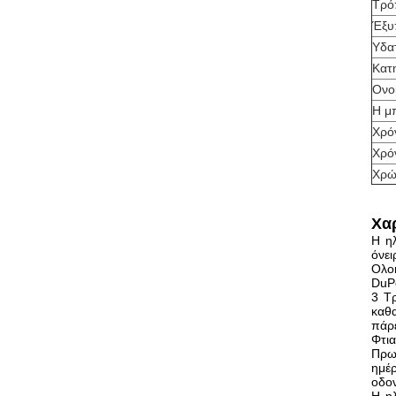
Τρό
Έξυ
Υδα
Κατ
Ονο
Η μ
Χρό
Χρό
Χρώ
Χα
Η ηλ
όνει
Ολο
DuPo
3 Τρ
καθα
πάρε
Φτια
Πρωτ
ημέ
οδον