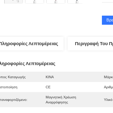
Βρε
Πληροφορίες Λεπτομέρειας
Περιγραφή Του Π
ληροφορίες Λεπτομέρειας
όπος Καταγωγής
ΚΙΝΑ
Μάρκ
ιστοποίηση
CE
Αριθ
Μαγνητική Χρέωση 
παναφορτιζόμενο:
Υλικό
Αναρρόφησης