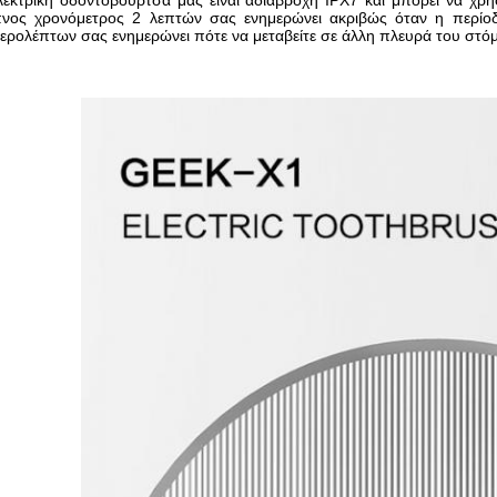
εκτρική οδοντόβουρτσά μας είναι αδιάβροχη IPX7 και μπορεί να χρη
πνος χρονόμετρος 2 λεπτών σας ενημερώνει ακριβώς όταν η περίοδ
ερολέπτων σας ενημερώνει πότε να μεταβείτε σε άλλη πλευρά του στό