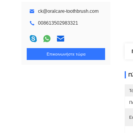
ck@oralcare-toothbrush.com
008613502983321
Επικοινωνήστε τώρα
Π
Τ
Π
Ε