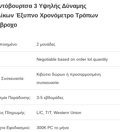
ντόβουρτσα 3 Υψηλής Δύναμης
λίκων Έξυπνο Χρονόμετρο Τρόπων
άβροχο
ποιημένο:
2 μονάδες
Negotiable based on order lot quantity
Κιβώτιο δώρων ή προσαρμοσμένη
 Συσκευασία:
συσκευασία
σμία Παράδοσης:
3-5 εβδομάδες
ος Πληρωμής:
L/C, T/T, Western Union
ητα Εφοδιασμού:
300K PC το μήνα