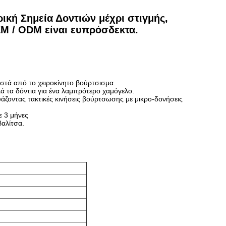
ική Σημεία Δοντιών μέχρι στιγμής,
EM / ODM είναι ευπρόσδεκτα.
οστά από το χειροκίνητο βούρτσισμα.
λά τα δόντια για ένα λαμπρότερο χαμόγελο.
άζοντας τακτικές κινήσεις βούρτσωσης με μικρο-δονήσεις
ε 3 μήνες
βαλίτσα.