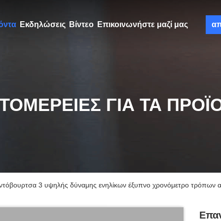
όντα
Εκδηλώσεις
Βίντεο
Επικοινωνήστε μαζί μας
α
ΤΟΜΈΡΕΙΕΣ ΓΙΑ ΤΑ ΠΡΟΪ
ντόβουρτσα 3 υψηλής δύναμης ενηλίκων έξυπνο χρονόμετρο τρόπων 
Επαν