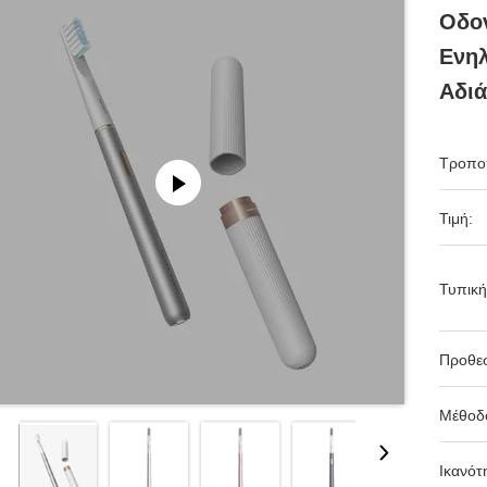
Οδο
Ενη
Αδι
Τροπο
Τιμή:
Τυπική
Προθε
Μέθοδ
Ικανότ