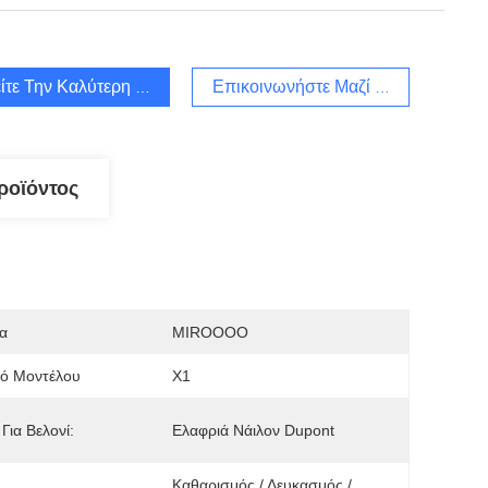
ίτε Την Καλύτερη Τιμή
Επικοινωνήστε Μαζί Μας
ροϊόντος
α
MIROOOO
μό Μοντέλου
X1
 Για Βελονί:
Ελαφριά Νάιλον Dupont
Καθαρισμός / Λευκασμός / 