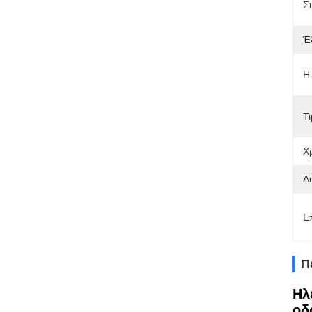
Σ
Έ
Η
Τι
Χ
Δ
Ε
Π
Ηλ
οδ