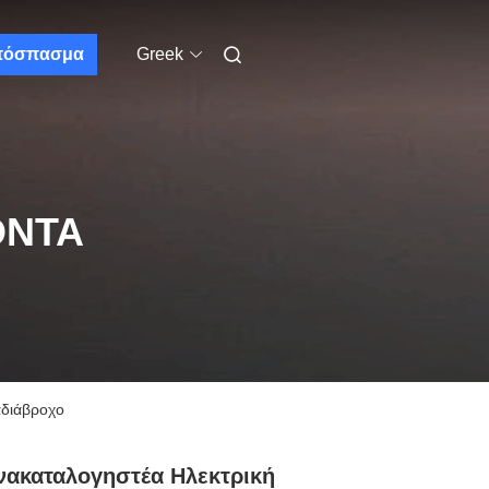
πόσπασμα
Greek
ΌΝΤΑ
αδιάβροχο
ακαταλογηστέα Ηλεκτρική