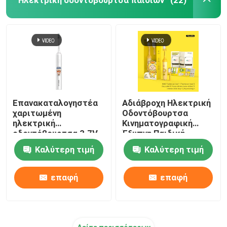
(22)
Επανακαταλογηστέα
Αδιάβροχη Ηλεκτρική
χαριτωμένη
Οδοντόβουρτσα
ηλεκτρική
Κινηματογραφική
οδοντόβουρτσα 3.7V
Έξυπνη Παιδική
παιδιών αδιάβροχη με
Οδοντόβουρτσα
Καλύτερη τιμή
Καλύτερη τιμή
4 τρόπους
Αυτοματοποιημένη
Οδοντόβουρτσα
επαφή
επαφή