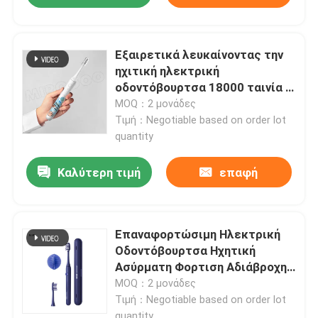
Εξαιρετικά λευκαίνοντας την
ηχιτική ηλεκτρική
οδοντόβουρτσα 18000 ταινία Γ
VPM που χρεώνει με 3
MOQ：2 μονάδες
τρόπους
Τιμή：Negotiable based on order lot
quantity
Καλύτερη τιμή
επαφή
Επαναφορτώσιμη Ηλεκτρική
Οδοντόβουρτσα Ηχητική
Ασύρματη Φορτιση Αδιάβροχη
Οδοντόβουρτσα Ηλεκτρική
MOQ：2 μονάδες
Τιμή：Negotiable based on order lot
quantity