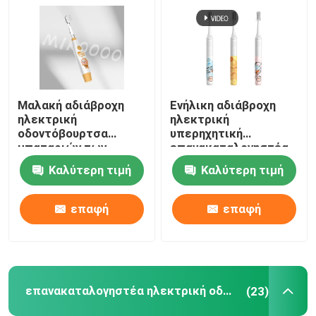
Μαλακή αδιάβροχη
Ενήλικη αδιάβροχη
ηλεκτρική
ηλεκτρική
οδοντόβουρτσα
υπερηχητική
μπαταριών των
επανακαταλογηστέα
παιδιών
οδοντόβουρτσα
Καλύτερη τιμή
Καλύτερη τιμή
οδοντοβουρτσών IPX7
οδοντοβουρτσών IPX7
καθαρίζοντας
επαφή
επαφή
επανακαταλογηστέα ηλεκτρική οδοντόβουρτσα
(23)