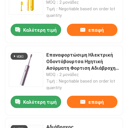
Ηλεκτρική οδοντόβουρτσα
MOQ：2 μονάδες
Τιμή：Negotiable based on order lot
quantity
Καλύτερη τιμή
επαφή
Επαναφορτώσιμη Ηλεκτρική
Οδοντόβουρτσα Ηχητική
Ασύρματη Φορτιση Αδιάβροχη
Οδοντόβουρτσα Ηλεκτρική
MOQ：2 μονάδες
Τιμή：Negotiable based on order lot
quantity
Σπίτι
Καλύτερη τιμή
επαφή
Προϊόντα
Βίντεο
Αδιάβροχος