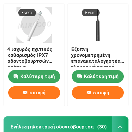
4 ισχυρός ηχιτικός
Έξυπνη
καθαρισμός IPX7
χρονομετρημένη
οδοντοβουρτσών
επανακαταλογηστέα
τρόπων
ηλεκτρική ηχιτική
επανακαταλογηστέος
ασύρματη χρέωση
Καλύτερη τιμή
Καλύτερη τιμή
ηλεκτρικός
οδοντοβουρτσών
αδιάβροχος
αδιάβροχη
επαφή
επαφή
Ενήλικη ηλεκτρική οδοντόβουρτσα
(30)