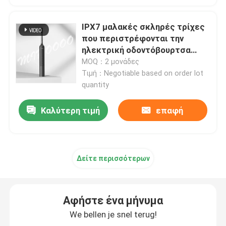
επανακαταλογηστέα ηλεκτρική οδοντόβουρτσα
IPX7 μαλακές σκληρές τρίχες
που περιστρέφονται την
ηλεκτρική οδοντόβουρτσα
Ενήλικη ηλεκτρική οδοντόβουρτσα
επανακαταλογηστέα για την
MOQ：2 μονάδες
προστασία γόμμας
Τιμή：Negotiable based on order lot
quantity
Ηλεκτρική οδοντόβουρτσα παιδιών
Καλύτερη τιμή
επαφή
Ηχιτική ηλεκτρική οδοντόβουρτσα
Έξυπνη ηλεκτρική οδοντόβουρτσα
Δείτε περισσότερων
Αφήστε ένα μήνυμα
We bellen je snel terug!