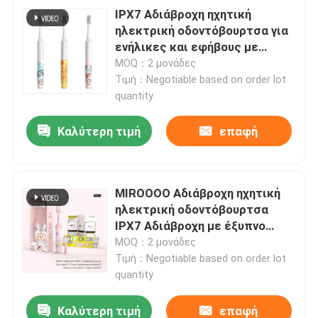
IPX7 Αδιάβροχη ηχητική
ηλεκτρική οδοντόβουρτσα για
ενήλικες και εφήβους με
έξυπνο χρονόμετρο
MOQ：2 μονάδες
Τιμή：Negotiable based on order lot
quantity
Καλύτερη τιμή
επαφή
MIROOOO Αδιάβροχη ηχητική
ηλεκτρική οδοντόβουρτσα
IPX7 Αδιάβροχη με έξυπνο
χρονόμετρο
MOQ：2 μονάδες
Τιμή：Negotiable based on order lot
quantity
Καλύτερη τιμή
επαφή