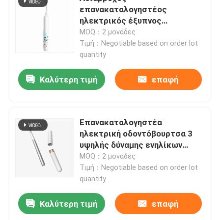
επανακαταλογηστέος
ηλεκτρικός έξυπνος
Σχετικά με εμάς
συγχρονισμός Eco
MOQ：2 μονάδες
οδοντοβουρτσών φιλικό για
Τιμή：Negotiable based on order lot
Teens
quantity
Επισκεψή εργοστασίου
Καλύτερη τιμή
επαφή
Έλεγχος ποιότητας
Επικοινωνήστε μαζί μας
Επανακαταλογηστέα
ηλεκτρική οδοντόβουρτσα 3
υψηλής δύναμης ενηλίκων
Ζητήστε μια προσφορά
έξυπνο χρονόμετρο τρόπων
MOQ：2 μονάδες
αδιάβροχο
Τιμή：Negotiable based on order lot
quantity
Προφορική ηλεκτρική οδοντόβουρτσα προσοχής
Καλύτερη τιμή
επαφή
Αδιάβροχη ηλεκτρική οδοντόβουρτσα