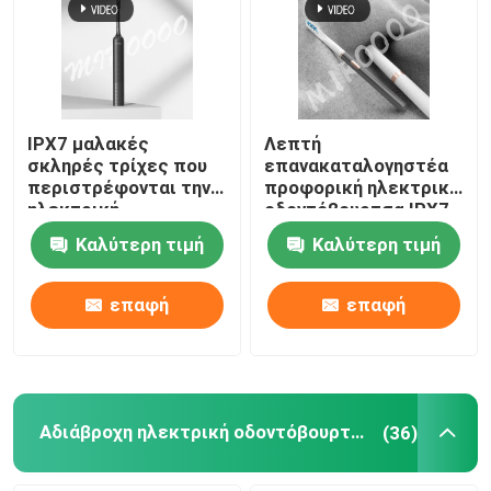
IPX7 μαλακές
Λεπτή
σκληρές τρίχες που
επανακαταλογηστέα
περιστρέφονται την
προφορική ηλεκτρική
ηλεκτρική
οδοντόβουρτσα IPX7
οδοντόβουρτσα
προσοχής αδιάβροχη
Καλύτερη τιμή
Καλύτερη τιμή
επανακαταλογηστέα
με 3 τρόπους
για την προστασία
γόμμας
επαφή
επαφή
Αδιάβροχη ηλεκτρική οδοντόβουρτσα
(36)