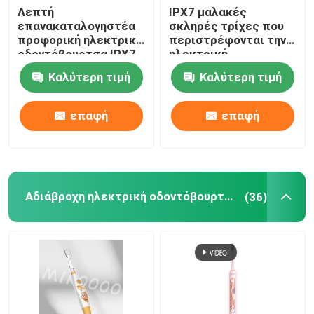
Λεπτή
IPX7 μαλακές
επανακαταλογηστέα
σκληρές τρίχες που
προφορική ηλεκτρική
περιστρέφονται την
οδοντόβουρτσα IPX7
ηλεκτρική
προσοχής αδιάβροχη
οδοντόβουρτσα
Καλύτερη τιμή
Καλύτερη τιμή
με 3 τρόπους
επανακαταλογηστέα
για την προστασία
γόμμας
επαφή
επαφή
Αδιάβροχη ηλεκτρική οδοντόβουρτσα
(36)