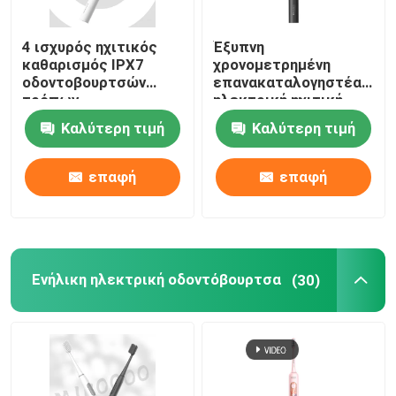
4 ισχυρός ηχιτικός
Έξυπνη
Σχετικά με εμάς
καθαρισμός IPX7
χρονομετρημένη
οδοντοβουρτσών
επανακαταλογηστέα
τρόπων
ηλεκτρική ηχιτική
Επισκεψή εργοστασίου
επανακαταλογηστέος
ασύρματη χρέωση
Καλύτερη τιμή
Καλύτερη τιμή
ηλεκτρικός
οδοντοβουρτσών
αδιάβροχος
αδιάβροχη
Έλεγχος ποιότητας
επαφή
επαφή
Επικοινωνήστε μαζί μας
Ζητήστε μια προσφορά
Ενήλικη ηλεκτρική οδοντόβουρτσα
(30)
Προφορική ηλεκτρική οδοντόβουρτσα προσοχής
Αδιάβροχη ηλεκτρική οδοντόβουρτσα