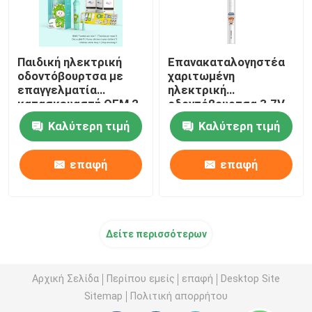
Παιδική ηλεκτρική
Επανακαταλογηστέα
οδοντόβουρτσα με
χαριτωμένη
επαγγελματία
ηλεκτρική
κατασκευαστή OEM,2
οδοντόβουρτσα 3.7V
Min Smart Timer
παιδιών αδιάβροχη με
Καλύτερη τιμή
Καλύτερη τιμή
Παιδική ηλεκτρική
4 τρόπους
οδοντόβουρτσα
επαφή
επαφή
Δείτε περισσότερων
Αρχική Σελίδα
Περίπου εμείς
επαφή
Desktop Site
Sitemap
Πολιτική απορρήτου