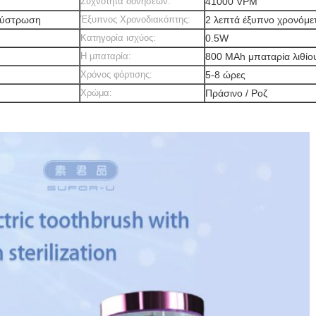
Συχνότητα δονήσεων:
41000 VPM
Λούστρωση
Έξυπνος Χρονοδιακόπτης:
2 λεπτά έξυπνο χρονόμε
Κατηγορία ισχύος:
0.5W
Η μπαταρία:
800 MAh μπαταρία λιθίο
Χρόνος φόρτισης:
5-8 ώρες
Χρώμα:
Πράσινο / Ροζ