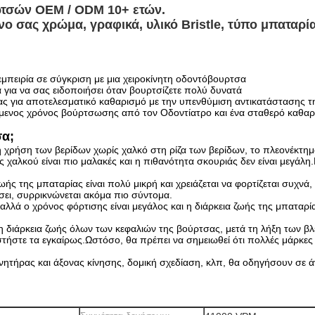
ρτσών OEM / ODM 10+ ετών.
νο σας χρώμα, γραφικά, υλικό Bristle, τύπο μπαταρί
εμπειρία σε σύγκριση με μια χειροκίνητη οδοντόβουρτσα
 για να σας ειδοποιήσει όταν βουρτσίζετε πολύ δυνατά
ας για αποτελεσματικό καθαρισμό με την υπενθύμιση αντικατάστασης τ
ώμενος χρόνος βούρτσωσης από τον Οδοντίατρο και ένα σταθερό καθαρ
σα;
η χρήση των βερίδων χωρίς χαλκό στη ρίζα των βερίδων, το πλεονέκτημα
χες χαλκού είναι πιο μαλακές και η πιθανότητα σκουριάς δεν είναι μεγάλ
ής της μπαταρίας είναι πολύ μικρή και χρειάζεται να φορτίζεται συχνά,
άσει, συρρικνώνεται ακόμα πιο σύντομα.
αλλά ο χρόνος φόρτισης είναι μεγάλος και η διάρκεια ζωής της μπαταρία
ρη διάρκεια ζωής όλων των κεφαλιών της βούρτσας, μετά τη λήξη των βλε
στήστε τα εγκαίρως.Ωστόσο, θα πρέπει να σημειωθεί ότι πολλές μάρκες 
νητήρας και άξονας κίνησης, δομική σχεδίαση, κλπ, θα οδηγήσουν σε 