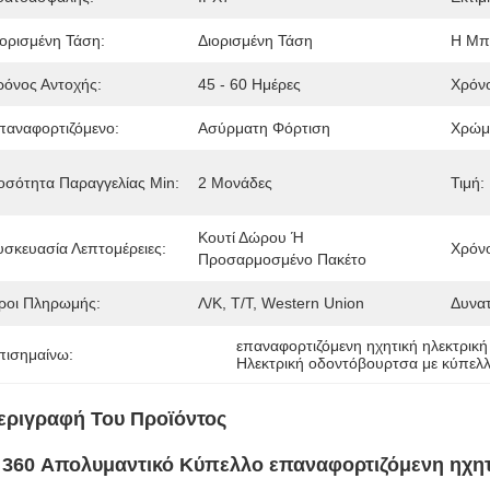
ιορισμένη Τάση:
Διορισμένη Τάση
Η Μπ
ρόνος Αντοχής:
45 - 60 Ημέρες
Χρόνο
παναφορτιζόμενο:
Ασύρματη Φόρτιση
Χρώμ
οσότητα Παραγγελίας Min:
2 Μονάδες
Τιμή:
Κουτί Δώρου Ή 
υσκευασία Λεπτομέρειες:
Χρόν
Προσαρμοσμένο Πακέτο
ροι Πληρωμής:
Λ/Κ, Τ/Τ, Western Union
Δυνα
επαναφορτιζόμενη ηχητική ηλεκτρι
πισημαίνω:
Ηλεκτρική οδοντόβουρτσα με κύπελ
εριγραφή Του Προϊόντος
 360 Απολυμαντικό Κύπελλο επαναφορτιζόμενη ηχητι