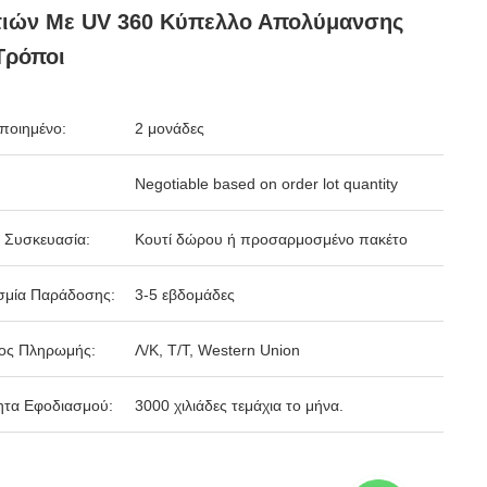
τιών Με UV 360 Κύπελλο Απολύμανσης
Τρόποι
ποιημένο:
2 μονάδες
Negotiable based on order lot quantity
 Συσκευασία:
Κουτί δώρου ή προσαρμοσμένο πακέτο
σμία Παράδοσης:
3-5 εβδομάδες
ος Πληρωμής:
Λ/Κ, Τ/Τ, Western Union
ητα Εφοδιασμού:
3000 χιλιάδες τεμάχια το μήνα.