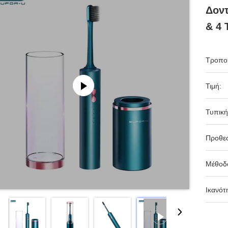
Δον
& 4 
Τροπο
Τιμή:
Τυπική
Προθε
Μέθοδ
Ικανότ