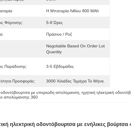
αταρία:
Η Μπαταρία Λιθίου 800 MAh
ς Φόρτισης:
5-8 Ώρες
α:
Πράσινο / Ροζ
Negotiable Based On Order Lot 
Quantity
ος Παράδοσης:
3-5 Εβδομάδες
τότητα Προσφοράς:
3000 Χιλιάδες Τεμάχια Το Μήνα.
κή οδοντόβουρτσα με υπεριώδη απολύμανση
, 
ηχητική ηλεκτρική οδοντόβ
λο απολύμανσης 360
κή ηλεκτρική οδοντόβουρτσα με ενήλικες βούρτσα 4