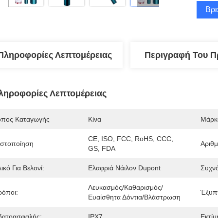
Βρε
Πληροφορίες Λεπτομέρειας
Περιγραφή Του Π
ληροφορίες Λεπτομέρειας
όπος Καταγωγής
Κίνα
Μάρκ
CE, ISO, FCC, RoHS, CCC, 
ιστοποίηση
Αριθ
GS, FDA
ικό Για Βελονί:
Ελαφριά Νάιλον Dupont
Συχν
Λευκασμός/καθαρισμός/
ρόποι:
Έξυπ
Ευαίσθητα Δόντια/βλάστρωση
δατοασφαλής:
IPX7
Εκτίμ