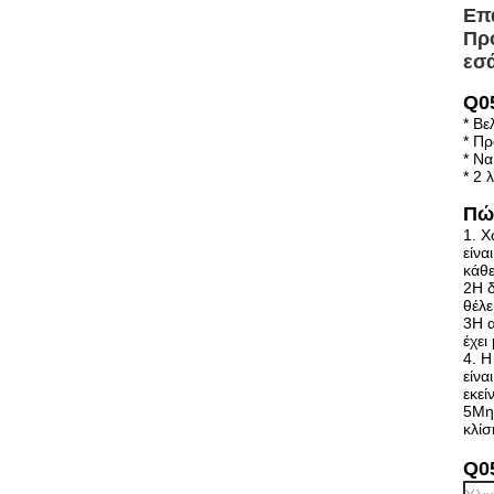
Επ
Πρ
εσά
Q0
* Βε
* Πρ
* Να
* 2 
Πώ
1. Χ
είνα
κάθε
2Η δ
θέλε
3Η α
έχει
4. Η
είνα
εκεί
5Μην
κλίσ
Q0