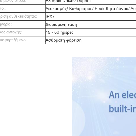
ό βελονίστρου:
Ελαφριά Νάιλον Dupont
οι:
Λευκασμός/ Καθαρισμός/ Ευαίσθητα δόντια/ 
ριση ανθεκτικότητας:
IPX7
γορία:
Διορισμένη τάση
νος αντοχής:
45 - 60 ημέρες
ναφορτιζόμενο:
Ασύρματη φόρτιση