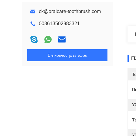
ck@oralcare-toothbrush.com
008613502983321
Επικοινωνήστε τώρα
Π
Τ
Π
Υλ
Τ
Υ