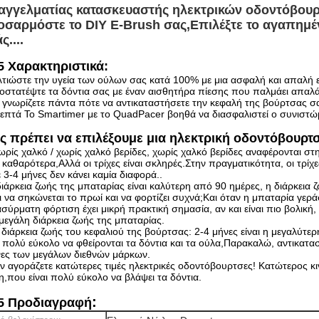
αγγελματίας κατασκευαστής ηλεκτρικών οδοντόβου
οσαρμόστε το DIY E-Brush σας,
Επιλέξτε το αγαπημέ
ς....
5 Χαρακτηριστικά:
λτιώστε την υγεία των ούλων σας κατά 100% με μια ασφαλή και απαλή 
οστατέψτε τα δόντια σας με έναν αισθητήρα πίεσης που παλμάει απαλά
 γνωρίζετε πάντα πότε να αντικαταστήσετε την κεφαλή της βούρτσας σ
λεπτά Το Smartimer με το QuadPacer βοηθά να διασφαλιστεί ο συνιστ
ς πρέπει να επιλέξουμε μια ηλεκτρική οδοντόβουρτ
ωρίς χαλκό / χωρίς χαλκό βερίδες, χωρίς χαλκό βερίδες αναφέρονται στ
ι καθαρότερα,Αλλά οι τρίχες είναι σκληρές.Στην πραγματικότητα, οι τρί
 3-4 μήνες δεν κάνει καμία διαφορά..
ιάρκεια ζωής της μπαταρίας είναι καλύτερη από 90 ημέρες, η διάρκεια ζω
ι να σηκώνεται το πρωί και να φορτίζει συχνά;Και όταν η μπαταρία γερ
σύρματη φόρτιση έχει μικρή πρακτική σημασία, αν και είναι πιο βολική, 
 μεγάλη διάρκεια ζωής της μπαταρίας.
 διάρκεια ζωής του κεφαλιού της βούρτσας: 2-4 μήνες είναι η μεγαλύτε
ι πολύ εύκολο να φθείρονται τα δόντια και τα ούλα,Παρακαλώ, αντικατα
νες των μεγάλων διεθνών μάρκων.
 αγοράζετε κατώτερες τιμές ηλεκτρικές οδοντόβουρτσες! Κατώτερος κι
η,που είναι πολύ εύκολο να βλάψει τα δόντια.
:
5 Προδιαγραφή