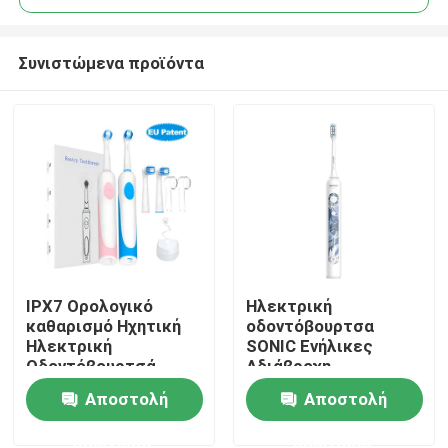
Συνιστώμενα προϊόντα
IPX7 Ορολογικό
Ηλεκτρική
Σπίτι
καθαρισμό Ηχητική
οδοντόβουρτσα
Ηλεκτρική
SONIC Ενήλικες
Οδοντόβουρτσά
Αδιάβροχη
Προϊόντα
ζευγάρι Αδιάβροχη
οδοντόβουρτσα
Αποστολή
Αποστολή
Ηλεκτρική
Κεφαλή Ηλεκτρική
Οδοντόβουρτσα
οδοντόβουρτσα
ερώτησης
ερώτησης
Βίντεο