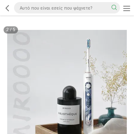
2
/
5