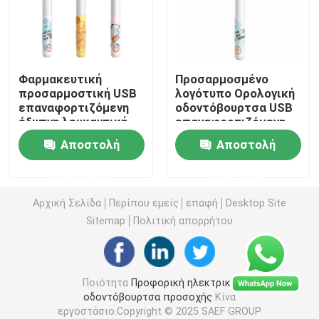
επανακαταλογηστέα ηλεκτρική οδοντόβουρτσα
Φαρμακευτική
Προσαρμοσμένο
Ενήλικη ηλεκτρική οδοντόβουρτσα
προσαρμοστική USB
λογότυπο Ορολογική
επαναφορτιζόμενη
οδοντόβουρτσα USB
έξυπνη λευκαντική
επαναφορτιζόμενη
Ηλεκτρική οδοντόβουρτσα παιδιών
ηλεκτρική
ηλεκτρική
Αποστολή
Αποστολή
οδοντόβουρτσα
οδοντόβουρτσα
σχεδιασμός για
Ηχιτική ηλεκτρική οδοντόβουρτσα
ερώτησης
ερώτησης
ενήλικες
Αρχική Σελίδα
Περίπου εμείς
επαφή
Desktop Site
Έξυπνη ηλεκτρική οδοντόβουρτσα
Sitemap
Πολιτική απορρήτου
Ποιότητα
Προφορική ηλεκτρική
οδοντόβουρτσα προσοχής
Κίνα
εργοστάσιο.Copyright © 2025 SAEF GROUP