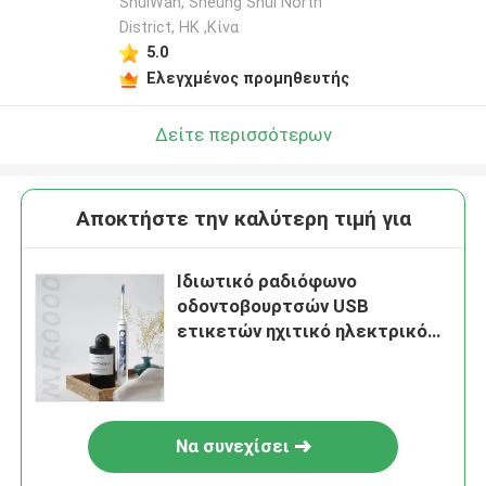
ShuiWan, Sheung Shui North
District, HK ,Κίνα
5.0
Ελεγχμένος προμηθευτής
Δείτε περισσότερων
Αποκτήστε την καλύτερη τιμή για
Ιδιωτικό ραδιόφωνο
οδοντοβουρτσών USB
ετικετών ηχιτικό ηλεκτρικό
που χρεώνει την προφορική
οδοντόβουρτσα προσοχής
Να συνεχίσει